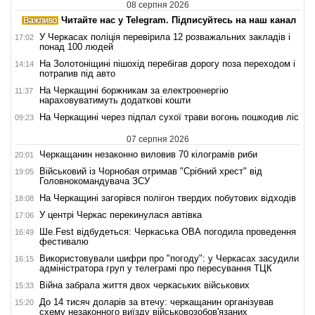
08 серпня 2026
Читайте нас у Telegram. Підписуйтесь на наш канал
У Черкасах поліція перевірила 12 розважальних закладів і
17:02
понад 100 людей
На Золотоніщині пішохід перебігав дорогу поза переходом і
14:14
потрапив під авто
На Черкащині боржникам за електроенергію
11:37
нараховуватимуть додаткові кошти
На Черкащині через підпал сухої трави вогонь пошкодив ліс
09:23
07 серпня 2026
Черкащанин незаконно виловив 70 кілограмів риби
20:01
Військовий із Чорнобая отримав "Срібний хрест" від
19:05
Головнокомандувача ЗСУ
На Черкащині загорівся полігон твердих побутових відходів
18:08
У центрі Черкас перекинулася автівка
17:06
Ше.Fest відбудеться: Черкаська ОВА погодила проведення
16:49
фестивалю
Використовували шифри про "погоду": у Черкасах засудили
16:15
адміністратора груп у телеграмі про пересування ТЦК
Війна забрала життя двох черкаських військових
15:33
До 14 тисяч доларів за втечу: черкащанин організував
15:20
схему незаконного виїзду військовозобов'язаних