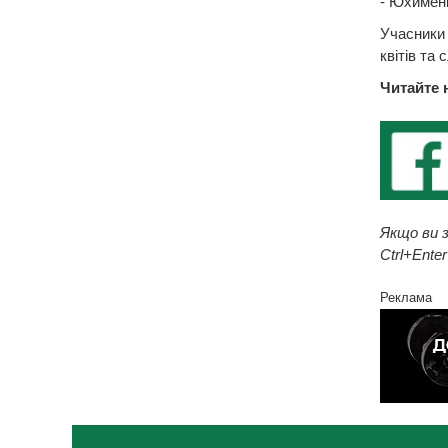
- Юхименк
Учасники
квітів та
Читайте 
Якщо ви з
Ctrl+Enter
Реклама