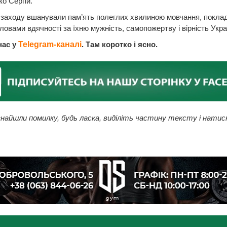
о Сергій.
 заходу вшанували пам’ять полеглих хвилиною мовчання, покла
 словами вдячності за їхню мужність, самопожертву і вірність Украї
нас у
Telegram-каналі
. Там коротко і ясно.
найшли помилку, будь ласка, виділіть частину тексту і натис