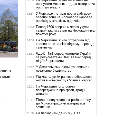
На Черкащині водій легковика не
16:38
пропустив мотоцикл: двох потерпілих
госпіталізували
У Черкасах петиція проти забудови
15:57
зеленої зони на Чорновола набрала
необхідну кількість підписів
Понад 1600 звернень через укуси
15:13
тварин зафіксували на Черкащині від
початку року
На Черкащині жінка потрапила під
14:58
колеса авто на пішохідному переході
і загинула
ЧДБК - №1 серед коледжів України
13:51
за результатами НМТ та №2 серед
ліцеїв Черкащини
У Дахнівському лісництві виявили
13:12
незаконне будівництво
вони в
етами
Під час служби раптово обірвалося
12:54
життя військовослужбовця з Черкас
На Черкащині оголосили
12:01
попередження про грози, град і
шквали
-
Після понад чотирьох років полону
11:41
до Монастирищини повернувся
захисник
На черкаській дамбі у ДТП з
11:30