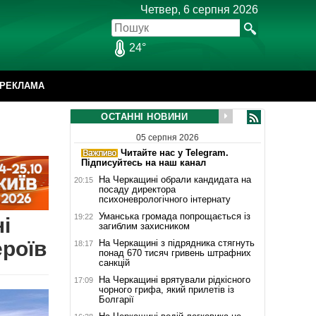
Четвер, 6 серпня 2026
24°
РЕКЛАМА
ОСТАННІ НОВИНИ
05 серпня 2026
Читайте нас у Telegram.
Підписуйтесь на наш канал
На Черкащині обрали кандидата на
20:15
посаду директора
психоневрологічного інтернату
Уманська громада попрощається із
19:22
і
загиблим захисником
ероїв
На Черкащині з підрядника стягнуть
18:17
понад 670 тисяч гривень штрафних
санкцій
На Черкащині врятували рідкісного
17:09
чорного грифа, який прилетів із
Болгарії