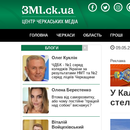
ГОЛОВНА
ЧЕРКАСИ
ОБЛАСТЬ
ГРОШІ
09.05.2
БЛОГИ
Олег Куклін
Реклама
ЧДБК - №1 серед
коледжів України за
результатами НМТ та №2
серед ліцеїв Черкащини
Олена Берестенко
У Ка
Втома від саморозвитку,
стел
або чому постійне “працюй
над собою” виснажує?
Віталій
Войцехівський