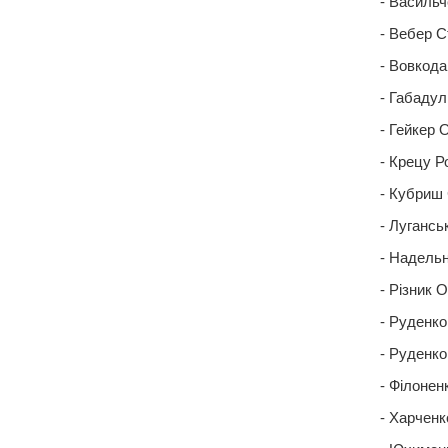
- Васильч
- Вебер С
- Вовкода
- Габадулі
- Гейкер 
- Крецу Р
- Кубриш 
- Лугансь
- Надель
- Різник О
- Руденко
- Руденко
- Філонен
- Харченк