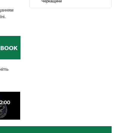
Черкащини
данням
ні.
ніть