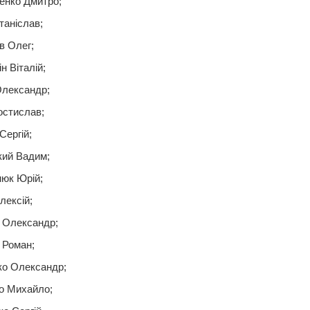
енко Дмитро;
таніслав;
в Олег;
н Віталій;
Олександр;
остислав;
Сергій;
кий Вадим;
нюк Юрій;
лексій;
 Олександр;
 Роман;
ко Олександр;
о Михайло;