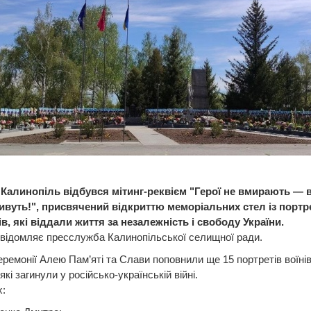
 Калинопіль відбувся мітинг-реквієм "Герої не вмирають — 
ивуть!", присвячений відкриттю меморіальних стел із портр
в, які віддали життя за незалежність і свободу України.
відомляє пресслужба Калинопільської селищної ради.
еремонії Алею Пам’яті та Слави поповнили ще 15 портретів воїнів
які загинули у російсько-українській війні.
: