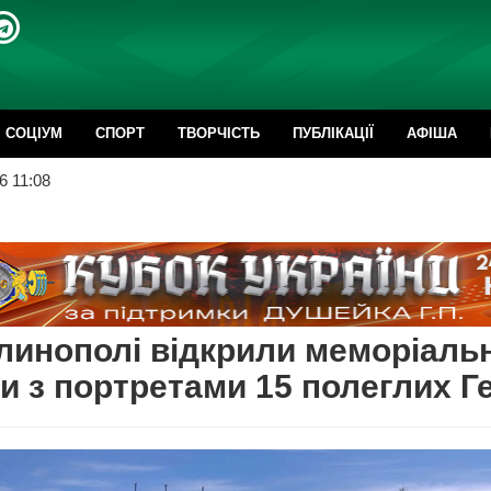
CОЦІУМ
СПОРТ
ТВОРЧІСТЬ
ПУБЛІКАЦІЇ
АФІША
6 11:08
линополі відкрили меморіальн
и з портретами 15 полеглих Г