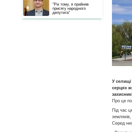
"Рік тому, я прийняв
присягу народного
депутата"
У селищі
серцях ж
захисникі
Про це по
Під час ц
земляків, 
Серед них