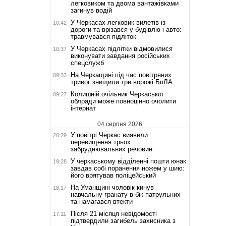
легковиком та двома вантажівками
загинув водій
У Черкасах легковик вилетів із
10:42
дороги та врізався у будівлю і авто:
травмувався підліток
У Черкасах підлітки відмовилися
10:37
виконувати завдання російських
спецслужб
На Черкащині під час повітряних
09:33
тривог знищили три ворожі БпЛА
Колишній очільник Черкаської
09:27
облради може повноцінно очолити
інтернат
04 серпня 2026
У повітрі Черкас виявили
20:29
перевищення трьох
забруднювальних речовин
У черкаському відділенні пошти юнак
19:28
завдав собі поранення ножем у шию:
його врятував поліцейський
На Уманщині чоловік кинув
18:17
навчальну гранату в бік патрульних
та намагався втекти
Після 21 місяця невідомості
17:11
підтвердили загибель захисника з