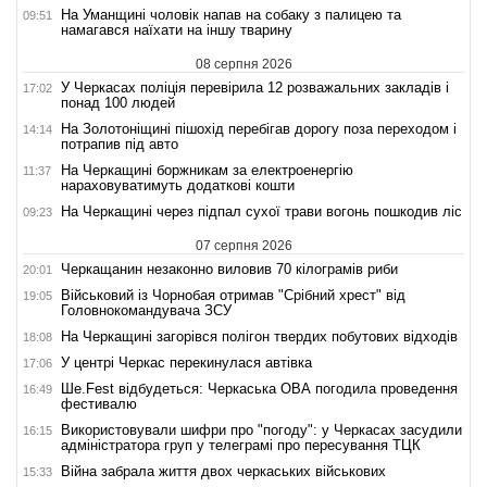
На Уманщині чоловік напав на собаку з палицею та
09:51
намагався наїхати на іншу тварину
08 серпня 2026
У Черкасах поліція перевірила 12 розважальних закладів і
17:02
понад 100 людей
На Золотоніщині пішохід перебігав дорогу поза переходом і
14:14
потрапив під авто
На Черкащині боржникам за електроенергію
11:37
нараховуватимуть додаткові кошти
На Черкащині через підпал сухої трави вогонь пошкодив ліс
09:23
07 серпня 2026
Черкащанин незаконно виловив 70 кілограмів риби
20:01
Військовий із Чорнобая отримав "Срібний хрест" від
19:05
Головнокомандувача ЗСУ
На Черкащині загорівся полігон твердих побутових відходів
18:08
У центрі Черкас перекинулася автівка
17:06
Ше.Fest відбудеться: Черкаська ОВА погодила проведення
16:49
фестивалю
Використовували шифри про "погоду": у Черкасах засудили
16:15
адміністратора груп у телеграмі про пересування ТЦК
Війна забрала життя двох черкаських військових
15:33