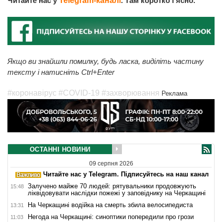
Читайте нас у
Telegram-каналі
. Там коротко і ясно.
Якщо ви знайшли помилку, будь ласка, виділіть частину
тексту і натисніть Ctrl+Enter
#коронавірус
#COVID-19
#захворювання
Реклама
ОСТАННІ НОВИНИ
09 серпня 2026
Читайте нас у Telegram. Підписуйтесь на наш канал
Залучено майже 70 людей: рятувальники продовжують
15:48
ліквідовувати наслідки пожежі у заповіднику на Черкащині
На Черкащині водійка на смерть збила велосипедиста
13:31
Негода на Черкащині: синоптики попередили про грози
11:03