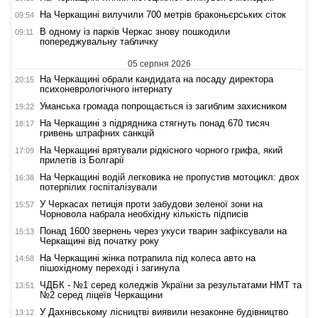
На Черкащині вилучили 700 метрів браконьєрських сіток
09:54
В одному із парків Черкас знову пошкодили
09:11
попереджувальну табличку
05 серпня 2026
На Черкащині обрали кандидата на посаду директора
20:15
психоневрологічного інтернату
Уманська громада попрощається із загиблим захисником
19:22
На Черкащині з підрядника стягнуть понад 670 тисяч
18:17
гривень штрафних санкцій
На Черкащині врятували рідкісного чорного грифа, який
17:09
прилетів із Болгарії
На Черкащині водій легковика не пропустив мотоцикл: двох
16:38
потерпілих госпіталізували
У Черкасах петиція проти забудови зеленої зони на
15:57
Чорновола набрала необхідну кількість підписів
Понад 1600 звернень через укуси тварин зафіксували на
15:13
Черкащині від початку року
На Черкащині жінка потрапила під колеса авто на
14:58
пішохідному переході і загинула
ЧДБК - №1 серед коледжів України за результатами НМТ та
13:51
№2 серед ліцеїв Черкащини
У Дахнівському лісництві виявили незаконне будівництво
13:12