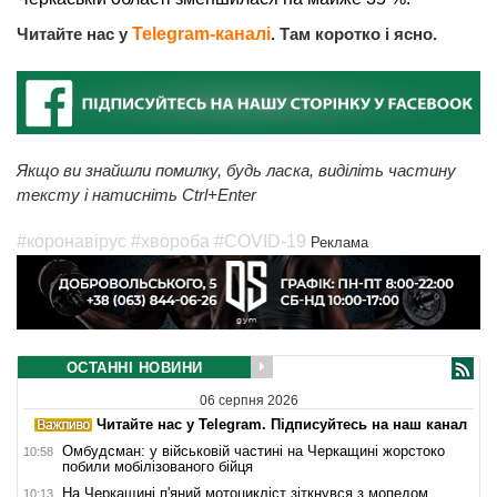
Читайте нас у
Telegram-каналі
. Там коротко і ясно.
Якщо ви знайшли помилку, будь ласка, виділіть частину
тексту і натисніть Ctrl+Enter
#коронавірус
#хвороба
#COVID-19
Реклама
ОСТАННІ НОВИНИ
06 серпня 2026
Читайте нас у Telegram. Підписуйтесь на наш канал
Омбудсман: у військовій частині на Черкащині жорстоко
10:58
побили мобілізованого бійця
На Черкащині п'яний мотоцикліст зіткнувся з мопедом
10:13