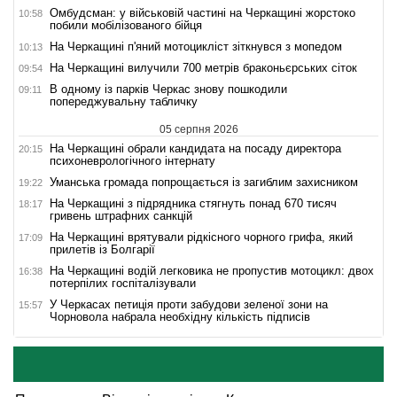
Омбудсман: у військовій частині на Черкащині жорстоко
10:58
побили мобілізованого бійця
На Черкащині п'яний мотоцикліст зіткнувся з мопедом
10:13
На Черкащині вилучили 700 метрів браконьєрських сіток
09:54
В одному із парків Черкас знову пошкодили
09:11
попереджувальну табличку
05 серпня 2026
На Черкащині обрали кандидата на посаду директора
20:15
психоневрологічного інтернату
Уманська громада попрощається із загиблим захисником
19:22
На Черкащині з підрядника стягнуть понад 670 тисяч
18:17
гривень штрафних санкцій
На Черкащині врятували рідкісного чорного грифа, який
17:09
прилетів із Болгарії
На Черкащині водій легковика не пропустив мотоцикл: двох
16:38
потерпілих госпіталізували
У Черкасах петиція проти забудови зеленої зони на
15:57
Чорновола набрала необхідну кількість підписів