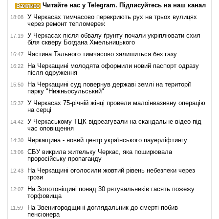
Читайте нас у Telegram. Підписуйтесь на наш канал
У Черкасах тимчасово перекриють рух на трьох вулицях
18:08
через ремонт тепломереж
У Черкасах після обвалу ґрунту почали укріплювати схил
17:19
біля скверу Богдана Хмельницького
Частина Тального тимчасово залишиться без газу
16:47
На Черкащині молодята оформили новий паспорт одразу
16:22
після одруження
На Черкащині суд повернув державі землі на території
15:50
парку "Нижньосульський"
У Черкасах 75-річній жінці провели малоінвазивну операцію
15:37
на серці
У Черкаському ТЦК відреагували на скандальне відео під
14:42
час оповіщення
Черкащина - новий центр українського пауерліфтингу
14:30
СБУ викрила жительку Черкас, яка поширювала
13:06
проросійську пропаганду
На Черкащині оголосили жовтий рівень небезпеки через
12:43
грози
На Золотоніщині понад 30 рятувальників гасять пожежу
12:07
торфовища
На Звенигородщині доглядальник до смерті побив
11:59
пенсіонера