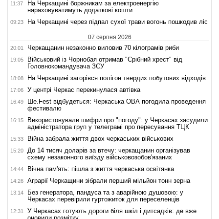
На Черкащині боржникам за електроенергію
11:37
нараховуватимуть додаткові кошти
На Черкащині через підпал сухої трави вогонь пошкодив ліс
09:23
07 серпня 2026
Черкащанин незаконно виловив 70 кілограмів риби
20:01
Військовий із Чорнобая отримав "Срібний хрест" від
19:05
Головнокомандувача ЗСУ
На Черкащині загорівся полігон твердих побутових відходів
18:08
У центрі Черкас перекинулася автівка
17:06
Ше.Fest відбудеться: Черкаська ОВА погодила проведення
16:49
фестивалю
Використовували шифри про "погоду": у Черкасах засудили
16:15
адміністратора груп у телеграмі про пересування ТЦК
Війна забрала життя двох черкаських військових
15:33
До 14 тисяч доларів за втечу: черкащанин організував
15:20
схему незаконного виїзду військовозобов'язаних
Вічна пам'ять: пішла з життя черкаська освітянка
14:44
Аграрії Черкащини зібрали перший мільйон тонн зерна
14:26
Без генератора, пандуса та з аварійною душовою: у
13:14
Черкасах перевірили гуртожиток для переселенців
У Черкасах готують дороги біля шкіл і дитсадків: де вже
12:31
оновили розмітку