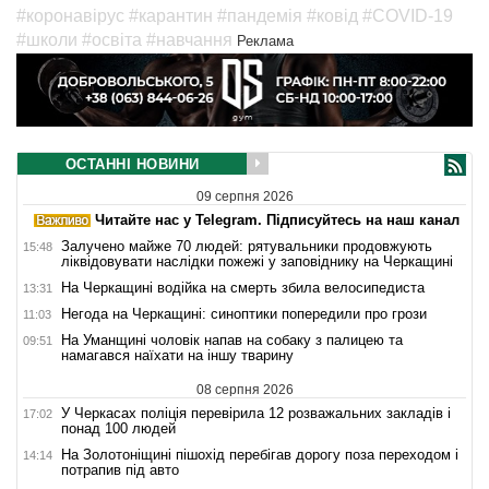
#коронавірус
#карантин
#пандемія
#ковід
#COVID-19
#школи
#освіта
#навчання
Реклама
ОСТАННІ НОВИНИ
09 серпня 2026
Читайте нас у Telegram. Підписуйтесь на наш канал
Залучено майже 70 людей: рятувальники продовжують
15:48
ліквідовувати наслідки пожежі у заповіднику на Черкащині
На Черкащині водійка на смерть збила велосипедиста
13:31
Негода на Черкащині: синоптики попередили про грози
11:03
На Уманщині чоловік напав на собаку з палицею та
09:51
намагався наїхати на іншу тварину
08 серпня 2026
У Черкасах поліція перевірила 12 розважальних закладів і
17:02
понад 100 людей
На Золотоніщині пішохід перебігав дорогу поза переходом і
14:14
потрапив під авто