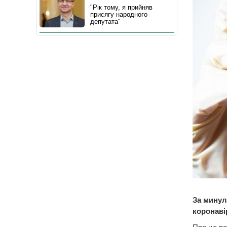
"Рік тому, я прийняв
присягу народного
депутата"
За минул
коронаві