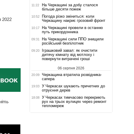
На Черкащині за добу сталося
11:22
більше десяти пожеж
.
Погода різко зміниться: коли
10:52
я 2022
Черкащину накриє грозовий фронт
На Черкащині провели в останню
10:17
путь прикордонника
На Черкащині сили ППО знищили
09:31
російський безпілотник
Іграшковий завал: як очистити
09:20
дитячу кімнату від мотлоху і
повернути витрачені гроші
06 серпня 2026
Черкащина втратила розвідника-
20:09
сапера
У Черкасах шукають причетних до
19:03
отруєння дерев
У Черкасах тимчасово перекриють
18:08
ніть
рух на трьох вулицях через ремонт
тепломереж