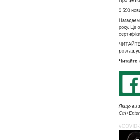
Про це п
9 590 нов
Нагадаємо
року. Це 
сертифіка
ЧИТАЙТЕ
розташу
Читайте 
Якщо ви з
Ctrl+Enter
#COVID-