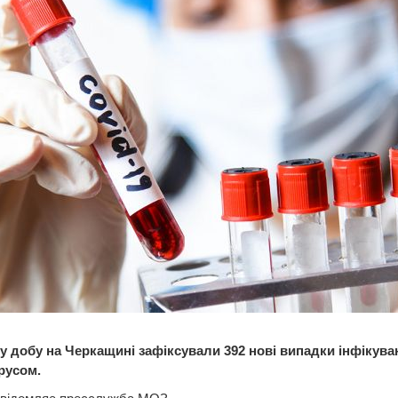
у добу на Черкащині зафіксували 392 нові випадки інфікува
русом.