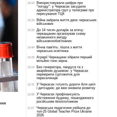
Використовували шифри про
16:15
"погоду": у Черкасах засудили
адміністратора груп у телеграмі про
пересування ТЦК
Війна забрала життя двох черкаських
15:33
військових
До 14 тисяч доларів за втечу:
15:20
черкащанин організував схему
незаконного виїзду
військовозобов'язаних
Вічна пам'ять: пішла з життя
14:44
черкаська освітянка
Аграрії Черкащини зібрали перший
14:26
мільйон тонн зерна
Без генератора, пандуса та з
13:14
аварійною душовою: у Черкасах
перевірили гуртожиток для
переселенців
У Черкасах готують дороги біля шкіл
12:31
і дитсадків: де вже оновили розмітку
У Черкасах профінансують
12:08
обстеження будинку, пошкодженого
російським безпілотником
ння
Черкаська педагогиня увійшла до
11:57
топ-25 Global Teacher Prize Ukraine
2026