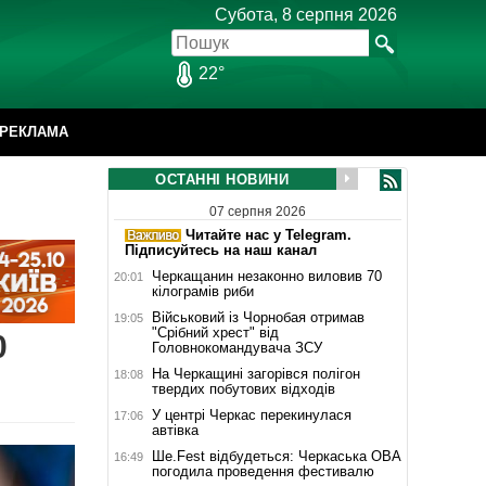
Субота, 8 серпня 2026
22°
РЕКЛАМА
ОСТАННІ НОВИНИ
07 серпня 2026
Читайте нас у Telegram.
Підписуйтесь на наш канал
Черкащанин незаконно виловив 70
20:01
кілограмів риби
Військовий із Чорнобая отримав
19:05
"Срібний хрест" від
0
Головнокомандувача ЗСУ
На Черкащині загорівся полігон
18:08
твердих побутових відходів
У центрі Черкас перекинулася
17:06
автівка
Ше.Fest відбудеться: Черкаська ОВА
16:49
погодила проведення фестивалю