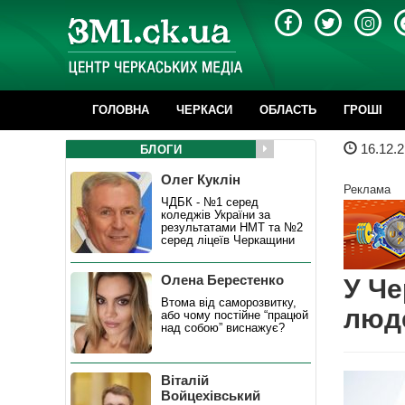
ГОЛОВНА
ЧЕРКАСИ
ОБЛАСТЬ
ГРОШІ
16.12.2
БЛОГИ
Олег Куклін
Реклама
ЧДБК - №1 серед
коледжів України за
результатами НМТ та №2
серед ліцеїв Черкащини
Олена Берестенко
У Че
Втома від саморозвитку,
люде
або чому постійне “працюй
над собою” виснажує?
Віталій
Войцехівський