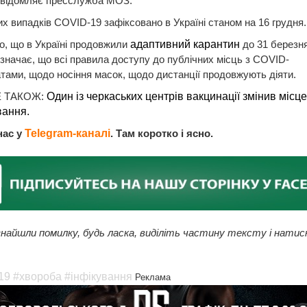
овідомляє пресслужба МОЗ.
их випадків COVID-19 зафіксовано в Україні станом на 16 грудня
, що в Україні продовжили
адаптивний карантин
до 31 березн
означає, що всі правила доступу до публічних місць з COVID-
тами, щодо носіння масок, щодо дистанції продовжують діяти.
 ТАКОЖ:
Один із черкаських центрів вакцинації змінив місце
вання.
нас у
Telegram-каналі
. Там коротко і ясно.
найшли помилку, будь ласка, виділіть частину тексту і натис
19
#хвороба
#інфікування
Реклама