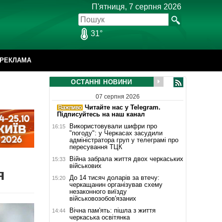
П'ятниця, 7 серпня 2026
31°
РЕКЛАМА
ОСТАННІ НОВИНИ
07 серпня 2026
Читайте нас у Telegram.
Підписуйтесь на наш канал
Використовували шифри про
16:15
"погоду": у Черкасах засудили
адміністратора груп у телеграмі про
пересування ТЦК
Війна забрала життя двох черкаських
15:33
військових
я
До 14 тисяч доларів за втечу:
15:20
черкащанин організував схему
незаконного виїзду
військовозобов'язаних
Вічна пам'ять: пішла з життя
14:44
черкаська освітянка