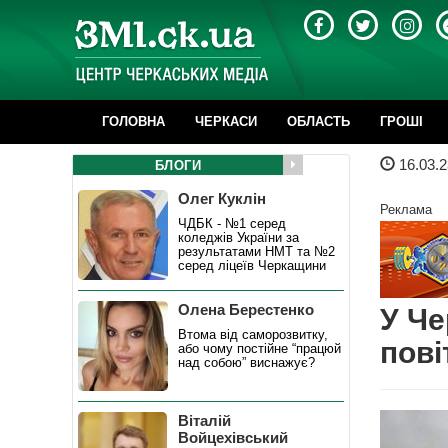
ГОЛОВНА
ЧЕРКАСИ
ОБЛАСТЬ
ГРОШІ
16.03.2
БЛОГИ
Олег Куклін
Реклама
ЧДБК - №1 серед
коледжів України за
результатами НМТ та №2
серед ліцеїв Черкащини
Олена Берестенко
У Че
Втома від саморозвитку,
пові
або чому постійне “працюй
над собою” виснажує?
Віталій
Войцехівський