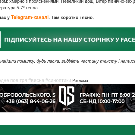
зом: хмарно з проясненнями. Невеликий дощ. Вітер північно-захід
ература 5-7º тепла.
нас у
Telegram-каналі
. Там коротко і ясно.
найшли помилку, будь ласка, виділіть частину тексту і натис
дне повітря
#весна
#синоптики
Реклама