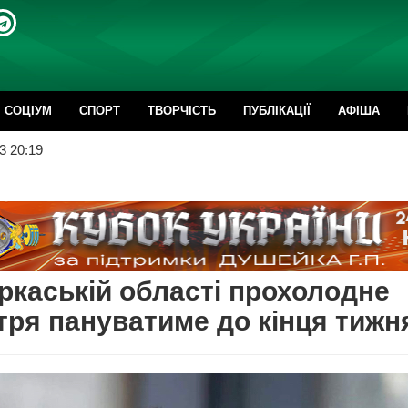
CОЦІУМ
СПОРТ
ТВОРЧІСТЬ
ПУБЛІКАЦІЇ
АФІША
3 20:19
ркаській області прохолодне
тря пануватиме до кінця тижн