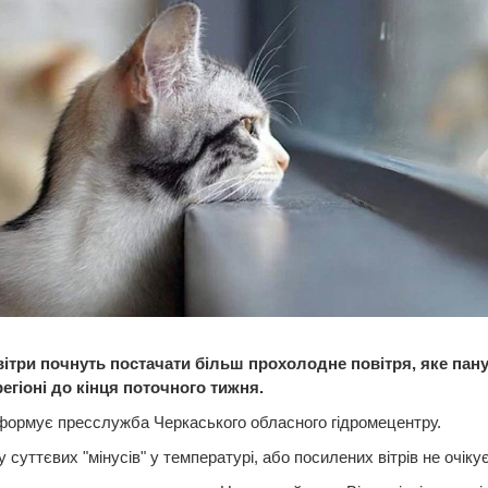
 вітри почнуть постачати більш прохолодне повітря, яке пан
егіоні до кінця поточного тижня.
формує пресслужба Черкаського обласного гідромецентру.
 суттєвих "мінусів" у температурі, або посилених вітрів не очіку