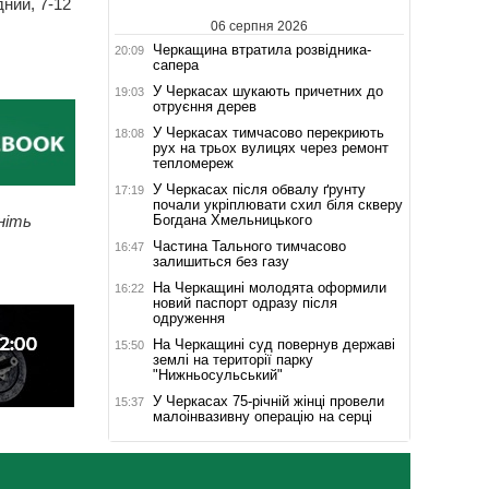
ний, 7-12
06 серпня 2026
Черкащина втратила розвідника-
20:09
сапера
У Черкасах шукають причетних до
19:03
отруєння дерев
У Черкасах тимчасово перекриють
18:08
рух на трьох вулицях через ремонт
тепломереж
У Черкасах після обвалу ґрунту
17:19
почали укріплювати схил біля скверу
Богдана Хмельницького
ніть
Частина Тального тимчасово
16:47
залишиться без газу
На Черкащині молодята оформили
16:22
новий паспорт одразу після
одруження
На Черкащині суд повернув державі
15:50
землі на території парку
"Нижньосульський"
У Черкасах 75-річній жінці провели
15:37
малоінвазивну операцію на серці