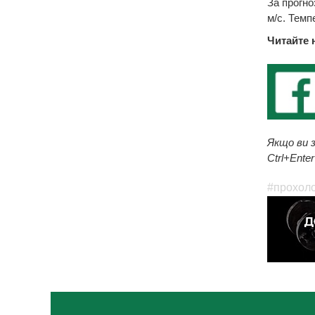
За прогно
м/с. Темп
Читайте 
Якщо ви з
Ctrl+Enter
#прохоло