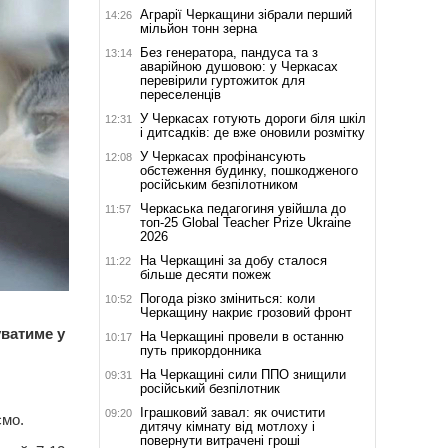
Аграрії Черкащини зібрали перший
14:26
мільйон тонн зерна
Без генератора, пандуса та з
13:14
аварійною душовою: у Черкасах
перевірили гуртожиток для
переселенців
У Черкасах готують дороги біля шкіл
12:31
і дитсадків: де вже оновили розмітку
У Черкасах профінансують
12:08
обстеження будинку, пошкодженого
російським безпілотником
Черкаська педагогиня увійшла до
11:57
топ-25 Global Teacher Prize Ukraine
2026
На Черкащині за добу сталося
11:22
більше десяти пожеж
Погода різко зміниться: коли
10:52
Черкащину накриє грозовий фронт
уватиме у
На Черкащині провели в останню
10:17
путь прикордонника
На Черкащині сили ППО знищили
09:31
російський безпілотник
Іграшковий завал: як очистити
09:20
ємо.
дитячу кімнату від мотлоху і
повернути витрачені гроші