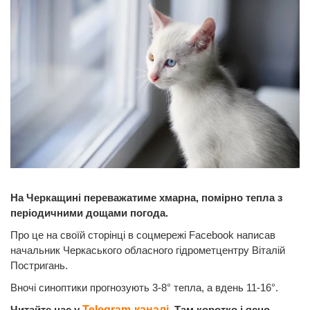
На Черкащині переважатиме хмарна, помірно тепла з
періодичними дощами погода.
Про це на своїй сторінці в соцмережі Facebook написав
начальник Черкаського обласного гідрометцентру Віталій
Постригань.
Вночі синоптики прогнозують 3-8° тепла, а вдень 11-16°.
Читайте нас у
Telegram-каналі
. Там коротко і ясно.