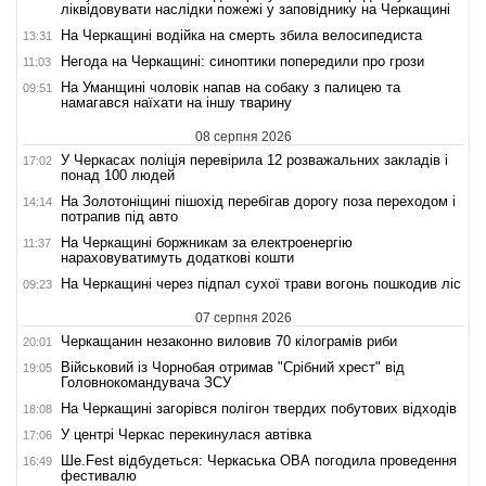
ліквідовувати наслідки пожежі у заповіднику на Черкащині
На Черкащині водійка на смерть збила велосипедиста
13:31
Негода на Черкащині: синоптики попередили про грози
11:03
На Уманщині чоловік напав на собаку з палицею та
09:51
намагався наїхати на іншу тварину
08 серпня 2026
У Черкасах поліція перевірила 12 розважальних закладів і
17:02
понад 100 людей
На Золотоніщині пішохід перебігав дорогу поза переходом і
14:14
потрапив під авто
На Черкащині боржникам за електроенергію
11:37
нараховуватимуть додаткові кошти
На Черкащині через підпал сухої трави вогонь пошкодив ліс
09:23
07 серпня 2026
Черкащанин незаконно виловив 70 кілограмів риби
20:01
Військовий із Чорнобая отримав "Срібний хрест" від
19:05
Головнокомандувача ЗСУ
На Черкащині загорівся полігон твердих побутових відходів
18:08
У центрі Черкас перекинулася автівка
17:06
Ше.Fest відбудеться: Черкаська ОВА погодила проведення
16:49
фестивалю