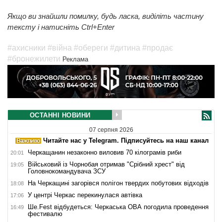
Якщо ви знайшли помилку, будь ласка, виділіть частину
тексту і натисніть Ctrl+Enter
#ахисники
#війна
#обереги
#дитина
#продає
#бронежилети
Реклама
ОСТАННІ НОВИНИ
07 серпня 2026
Читайте нас у Telegram. Підписуйтесь на наш канал
Черкащанин незаконно виловив 70 кілограмів риби
20:01
Військовий із Чорнобая отримав "Срібний хрест" від
19:05
Головнокомандувача ЗСУ
На Черкащині загорівся полігон твердих побутових відходів
18:08
У центрі Черкас перекинулася автівка
17:06
Ше.Fest відбудеться: Черкаська ОВА погодила проведення
16:49
фестивалю