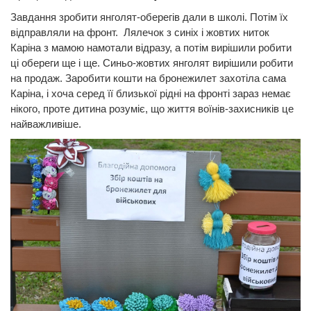
Завдання зробити янголят-оберегів дали в школі. Потім їх
відправляли на фронт. Лялечок з синіх і жовтих ниток
Каріна з мамою намотали відразу, а потім вирішили робити
ці обереги ще і ще. Синьо-жовтих янголят вирішили робити
на продаж. Заробити кошти на бронежилет захотіла сама
Каріна, і хоча серед її близької рідні на фронті зараз немає
нікого, проте дитина розуміє, що життя воїнів-захисників це
найважливіше.