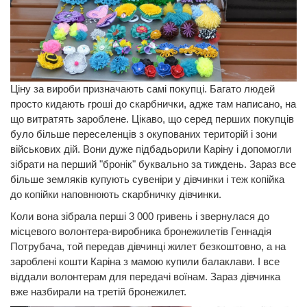
Ціну за вироби призначають самі покупці. Багато людей
просто кидають гроші до скарбнички, адже там написано, на
що витратять зароблене. Цікаво, що серед перших покупців
було більше переселенців з окупованих територій і зони
військових дій. Вони дуже підбадьорили Каріну і допомогли
зібрати на перший "бронік" буквально за тиждень. Зараз все
більше земляків купують сувеніри у дівчинки і теж копійка
до копійки наповнюють скарбничку дівчинки.
Коли вона зібрала перші 3 000 гривень і звернулася до
місцевого волонтера-виробника бронежилетів Геннадія
Потрубача, той передав дівчинці жилет безкоштовно, а на
зароблені кошти Каріна з мамою купили балаклави. І все
віддали волонтерам для передачі воїнам. Зараз дівчинка
вже назбирали на третій бронежилет.