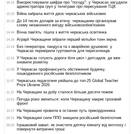
Використовували шифри про "погоду": у Черкасах засудили
16:15
адміністратора груп у телеграмі про пересування ТЦК
Війна забрала життя двох черкаських військових
15:33
До 14 тисяч доларів за втечу: черкащанин організував
15:20
схему незаконного виїзду військовозобов'язаних
Вічна пам'ять: пішла з життя черкаська освітянка
14:44
Аграрії Черкащини зібрали перший мільйон тонн зерна
14:26
Без генератора, пандуса та з аварійною душовою: у
13:14
Черкасах перевірили гуртожиток для переселенців
У Черкасах готують дороги біля шкіл і дитсадків: де вже
12:31
оновили розмітку
У Черкасах профінансують обстеження будинку,
12:08
пошкодженого російським безпілотником
Черкаська педагогиня увійшла до топ-25 Global Teacher
11:57
Prize Ukraine 2026
На Черкащині за добу сталося більше десяти пожеж
11:22
Погода різко зміниться: коли Черкащину накриє грозовий
10:52
фронт
На Черкащині провели в останню путь прикордонника
10:17
На Черкащині сили ППО знищили російський безпілотник
09:31
Іграшковий завал: як очистити дитячу кімнату від мотлоху і
09:20
повернути витрачені гроші