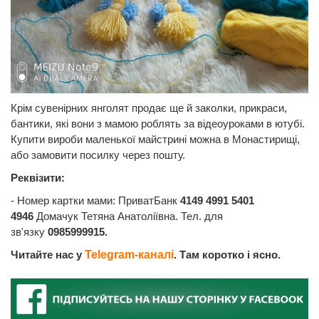
Крім сувенірних янголят продає ще й заколки, прикраси,
бантики, які вони з мамою роблять за відеоуроками в ютубі.
Купити вироби маленької майстрині можна в Монастирищі,
або замовити посилку через пошту.
Реквізити:
- Номер картки мами: ПриватБанк
4149 4991 5401
4946
Домачук Тетяна Анатоліївна. Тел. для
зв'язку
0985999915.
Читайте нас у
Telegram-каналі
. Там коротко і ясно.