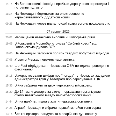
На Золотоніщині пішохід перебігав дорогу поза переходом і
14:14
потрапив під авто
На Черкащині боржникам за електроенергію
11:37
нараховуватимуть додаткові кошти
На Черкащині через підпал сухої трави вогонь пошкодив ліс
09:23
07 серпня 2026
Черкащанин незаконно виловив 70 кілограмів риби
20:01
Військовий із Чорнобая отримав "Срібний хрест" від
19:05
Головнокомандувача ЗСУ
На Черкащині загорівся полігон твердих побутових відходів
18:08
У центрі Черкас перекинулася автівка
17:06
Ше.Fest відбудеться: Черкаська ОВА погодила проведення
16:49
фестивалю
Використовували шифри про "погоду": у Черкасах засудили
16:15
адміністратора груп у телеграмі про пересування ТЦК
Війна забрала життя двох черкаських військових
15:33
До 14 тисяч доларів за втечу: черкащанин організував
15:20
схему незаконного виїзду військовозобов'язаних
Вічна пам'ять: пішла з життя черкаська освітянка
14:44
Аграрії Черкащини зібрали перший мільйон тонн зерна
14:26
Без генератора, пандуса та з аварійною душовою: у
13:14