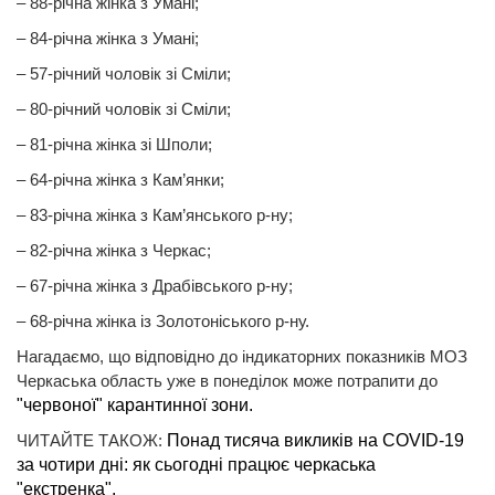
– 88-річна жінка з Умані;
– 84-річна жінка з Умані;
– 57-річний чоловік зі Сміли;
– 80-річний чоловік зі Сміли;
– 81-річна жінка зі Шполи;
– 64-річна жінка з Кам’янки;
– 83-річна жінка з Кам’янського р-ну;
– 82-річна жінка з Черкас;
– 67-річна жінка з Драбівського р-ну;
– 68-річна жінка із Золотоніського р-ну.
Нагадаємо, що відповідно до індикаторних показників МОЗ
Черкаська область уже в понеділок може потрапити до
"червоної" карантинної зони.
ЧИТАЙТЕ ТАКОЖ:
Понад тисяча викликів на COVID-19
за чотири дні: як сьогодні працює черкаська
"екстренка".