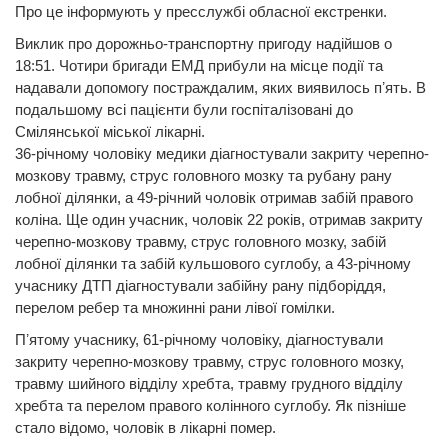
Про це інформують у пресслужбі обласної екстренки.
Виклик про дорожньо-транспортну пригоду надійшов о
18:51. Чотири бригади ЕМД прибули на місце події та
надавали допомогу постраждалим, яких виявилось пʼять. В
подальшому всі пацієнти були госпіталізовані до
Смілянської міської лікарні.
36-річному чоловіку медики діагностували закриту черепно-
мозкову травму, струс головного мозку та рубану рану
лобної ділянки, а 49-річний чоловік отримав забій правого
коліна. Ще один учасник, чоловік 22 років, отримав закриту
черепно-мозкову травму, струс головного мозку, забій
лобної ділянки та забій кульшового суглобу, а 43-річному
учаснику ДТП діагностували забійну рану підборіддя,
перелом ребер та множинні рани лівої гомілки.
Пʼятому учаснику, 61-річному чоловіку, діагностували
закриту черепно-мозкову травму, струс головного мозку,
травму шийного відділу хребта, травму грудного відділу
хребта та перелом правого колінного суглобу. Як пізніше
стало відомо, чоловік в лікарні помер.