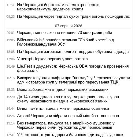
На Черкащині боржникам за електроенергію
11:37
нараховуватимуть додаткові кошти
На Черкащині через підпал сухої трави вогонь пошкодив ліс
09:23
07 серпня 2026
Черкащанин незаконно виловив 70 кілограмів риби
20:01
Військовий із Чорнобая отримав "Срібний хрест" від
19:05
Головнокомандувача ЗСУ
На Черкащині загорівся полігон твердих побутових відходів
18:08
У центрі Черкас перекинулася автівка
17:06
Ше.Fest відбудеться: Черкаська ОВА погодила проведення
16:49
фестивалю
Використовували шифри про "погоду": у Черкасах засудили
16:15
адміністратора груп у телеграмі про пересування ТЦК
Війна забрала життя двох черкаських військових
15:33
До 14 тисяч доларів за втечу: черкащанин організував
15:20
схему незаконного виїзду військовозобов'язаних
Вічна пам'ять: пішла з життя черкаська освітянка
14:44
Аграрії Черкащини зібрали перший мільйон тонн зерна
14:26
Без генератора, пандуса та з аварійною душовою: у
13:14
Черкасах перевірили гуртожиток для переселенців
У Черкасах готують дороги біля шкіл і дитсадків: де вже
12:31