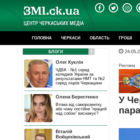
ГОЛОВНА
ЧЕРКАСИ
ОБЛАСТЬ
ГРОШІ
24.05.2
БЛОГИ
Олег Куклін
Реклама
ЧДБК - №1 серед
коледжів України за
результатами НМТ та №2
серед ліцеїв Черкащини
Олена Берестенко
У Че
Втома від саморозвитку,
пара
або чому постійне “працюй
над собою” виснажує?
Віталій
Войцехівський