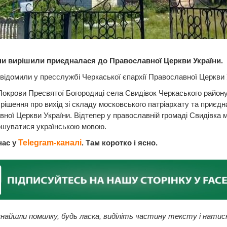
и вирішили приєдналася до Православної Церкви України.
відомили у пресслужбі Черкаської єпархії Православної Церкви 
окрови Пресвятої Богородиці села Свидівок Черкаського район
рішення про вихід зі складу московського патріархату та приєд
ної Церкви України. Відтепер у православній громаді Свидівка 
ршуватися українською мовою.
нас у
Telegram-каналі
. Там коротко і ясно.
найшли помилку, будь ласка, виділіть частину тексту і натис