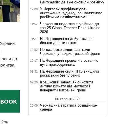
і дитсадків: де вже оновили розмітку
У Черкасах профінансують
12:08
обстеження будинку, пошкодженого
російським безпілотником
Черкаська педагогиня увійшла до
11:57
топ-25 Global Teacher Prize Ukraine
2026
На Черкащині за добу сталося
11:22
більше десяти пожеж
України.
Погода різко зміниться: коли
10:52
у
Черкащину накриє грозовий фронт
налася до
На Черкащині провели в останню
10:17
путь прикордонника
молитва
На Черкащині сили ППО знищили
09:31
російський безпілотник
Іграшковий завал: як очистити
09:20
дитячу кімнату від мотлоху і
повернути витрачені гроші
06 серпня 2026
Черкащина втратила розвідника-
20:09
сапера
ніть