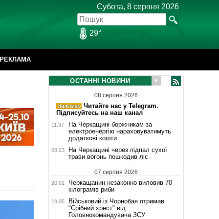
Субота, 8 серпня 2026
29°
РЕКЛАМА
ОСТАННІ НОВИНИ
08 серпня 2026
Читайте нас у Telegram.
Підписуйтесь на наш канал
На Черкащині боржникам за
11:37
електроенергію нараховуватимуть
додаткові кошти
На Черкащині через підпал сухої
09:23
трави вогонь пошкодив ліс
07 серпня 2026
Черкащанин незаконно виловив 70
20:01
кілограмів риби
Військовий із Чорнобая отримав
19:05
"Срібний хрест" від
Головнокомандувача ЗСУ