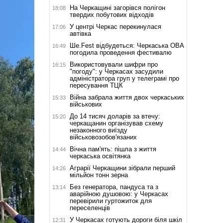
На Черкащині загорівся полігон
18:08
твердих побутових відходів
У центрі Черкас перекинулася
17:06
автівка
Ше.Fest відбудеться: Черкаська ОВА
16:49
погодила проведення фестивалю
Використовували шифри про
16:15
"погоду": у Черкасах засудили
адміністратора груп у телеграмі про
пересування ТЦК
Війна забрала життя двох черкаських
15:33
військових
До 14 тисяч доларів за втечу:
15:20
черкащанин організував схему
незаконного виїзду
військовозобов'язаних
Вічна пам'ять: пішла з життя
14:44
черкаська освітянка
Аграрії Черкащини зібрали перший
14:26
мільйон тонн зерна
Без генератора, пандуса та з
13:14
аварійною душовою: у Черкасах
перевірили гуртожиток для
переселенців
У Черкасах готують дороги біля шкіл
12:31