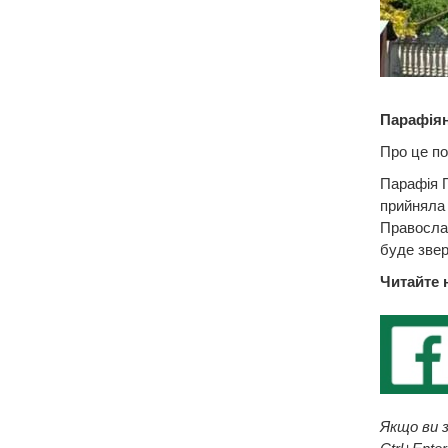
Парафіян
Про це по
Парафія П
прийняла 
Православ
буде зве
Читайте 
Якщо ви з