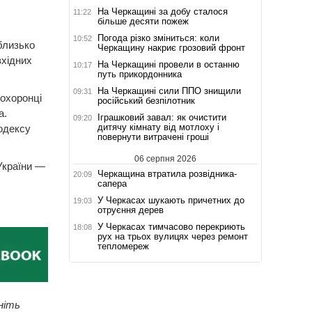
На Черкащині за добу сталося
11:22
більше десяти пожеж
Погода різко зміниться: коли
10:52
близько
Черкащину накриє грозовий фронт
вхідних
На Черкащині провели в останню
10:17
путь прикордонника
На Черкащині сили ППО знищили
09:31
оохоронці
російський безпілотник
а.
Іграшковий завал: як очистити
09:20
дитячу кімнату від мотлоху і
одексу
повернути витрачені гроші
06 серпня 2026
 України —
Черкащина втратила розвідника-
20:09
сапера
У Черкасах шукають причетних до
19:03
отруєння дерев
У Черкасах тимчасово перекриють
18:08
рух на трьох вулицях через ремонт
тепломереж
ніть