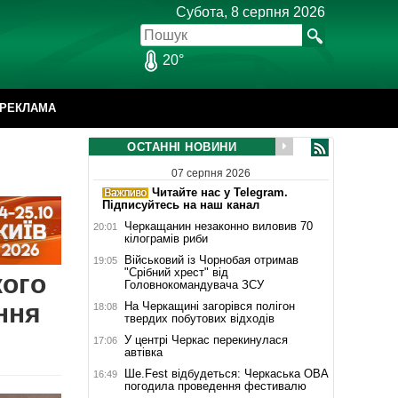
Субота, 8 серпня 2026
20°
РЕКЛАМА
ОСТАННІ НОВИНИ
07 серпня 2026
Читайте нас у Telegram.
Підписуйтесь на наш канал
Черкащанин незаконно виловив 70
20:01
кілограмів риби
Військовий із Чорнобая отримав
19:05
"Срібний хрест" від
кого
Головнокомандувача ЗСУ
ння
На Черкащині загорівся полігон
18:08
твердих побутових відходів
У центрі Черкас перекинулася
17:06
автівка
Ше.Fest відбудеться: Черкаська ОВА
16:49
погодила проведення фестивалю