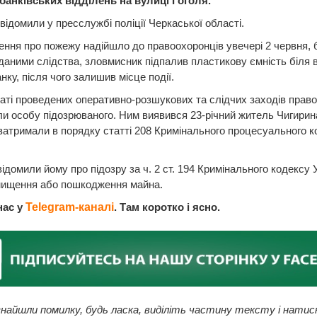
 банківських відділень на вулиці Гоголя.
відомили у преccлужбі поліції Черкаської області.
ння про пожежу надійшло до правоохоронців увечері 2 червня, 
 даними слідства, зловмисник підпалив пластикову ємність біля 
нку, після чого залишив місце події.
аті проведених оперативно-розшукових та слідчих заходів прав
и особу підозрюваного. Ним виявився 23-річний житель Чигирин
затримали в порядку статті 208 Кримінального процесуального к
відомили йому про підозру за ч. 2 ст. 194 Кримінального кодексу
нищення або пошкодження майна.
нас у
Telegram-каналі
. Там коротко і ясно.
найшли помилку, будь ласка, виділіть частину тексту і натис