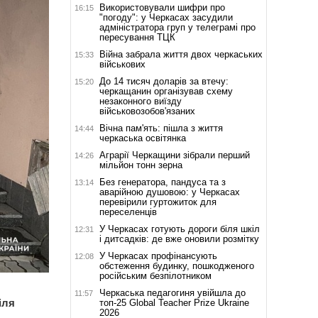
Використовували шифри про
16:15
"погоду": у Черкасах засудили
адміністратора груп у телеграмі про
пересування ТЦК
Війна забрала життя двох черкаських
15:33
військових
До 14 тисяч доларів за втечу:
15:20
черкащанин організував схему
незаконного виїзду
військовозобов'язаних
Вічна пам'ять: пішла з життя
14:44
черкаська освітянка
Аграрії Черкащини зібрали перший
14:26
мільйон тонн зерна
Без генератора, пандуса та з
13:14
аварійною душовою: у Черкасах
перевірили гуртожиток для
переселенців
У Черкасах готують дороги біля шкіл
12:31
і дитсадків: де вже оновили розмітку
У Черкасах профінансують
12:08
обстеження будинку, пошкодженого
російським безпілотником
Черкаська педагогиня увійшла до
11:57
іля
топ-25 Global Teacher Prize Ukraine
2026