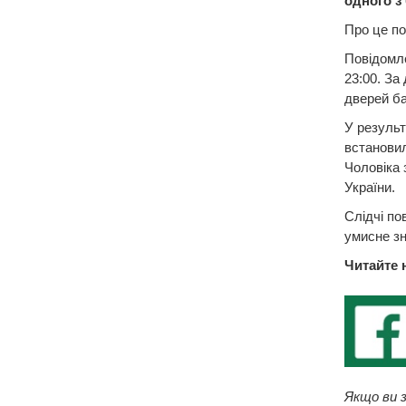
одного з
Про це по
Повідомле
23:00. За
дверей ба
У результ
встановил
Чоловіка 
України.
Слідчі по
умисне з
Читайте 
Якщо ви з