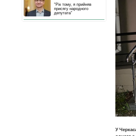
"Рік тому, я прийняв
присягу народного
депутата"
У Черкас