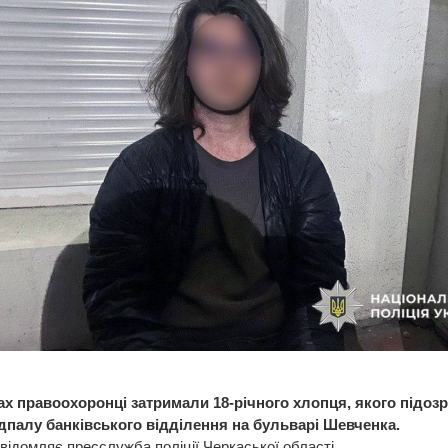
ах правоохоронці затримали 18-річного хлопця, якого підоз
ідпалу банківського відділення на бульварі Шевченка.
відомляє пресслужба поліції Черкаської області.