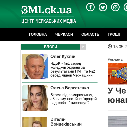
ГОЛОВНА
ЧЕРКАСИ
ОБЛАСТЬ
ГРОШІ
15.05.2
БЛОГИ
Олег Куклін
Реклама
ЧДБК - №1 серед
коледжів України за
результатами НМТ та №2
серед ліцеїв Черкащини
Олена Берестенко
У Че
Втома від саморозвитку,
юнак
або чому постійне “працюй
над собою” виснажує?
Віталій
Войцехівський