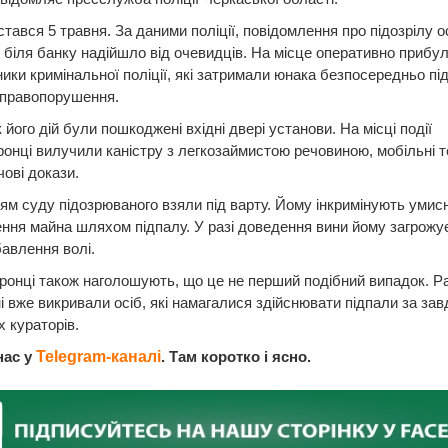
стався 5 травня. За даними поліції, повідомлення про підозрілу о
 біля банку надійшло від очевидців. На місце оперативно прибул
ники кримінальної поліції, які затримали юнака безпосередньо пі
 правопорушення.
 його дій були пошкоджені вхідні двері установи. На місці події
онці вилучили каністру з легкозаймистою речовиною, мобільні 
чові докази.
ям суду підозрюваного взяли під варту. Йому інкримінують умис
ня майна шляхом підпалу. У разі доведення вини йому загрожує
бавлення волі.
онці також наголошують, що це не перший подібний випадок. Р
 вже викривали осіб, які намагалися здійснювати підпали за за
х кураторів.
нас у
Telegram-каналі
. Там коротко і ясно.