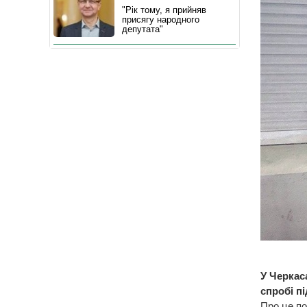
"Рік тому, я прийняв
присягу народного
депутата"
У Черкас
спробі п
Про це по