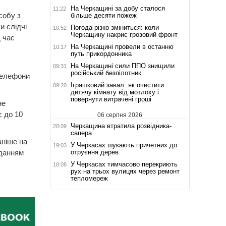
На Черкащині за добу сталося
11:22
собу з
більше десяти пожеж
и слідчі
Погода різко зміниться: коли
10:52
Черкащину накриє грозовий фронт
д час
На Черкащині провели в останню
10:17
путь прикордонника
На Черкащині сили ППО знищили
09:31
російський безпілотник
телефони
Іграшковий завал: як очистити
09:20
дитячу кімнату від мотлоху і
повернути витрачені гроші
не
 до 10
06 серпня 2026
Черкащина втратила розвідника-
20:09
сапера
аніше на
У Черкасах шукають причетних до
19:03
отруєння дерев
вданням
У Черкасах тимчасово перекриють
18:08
рух на трьох вулицях через ремонт
тепломереж