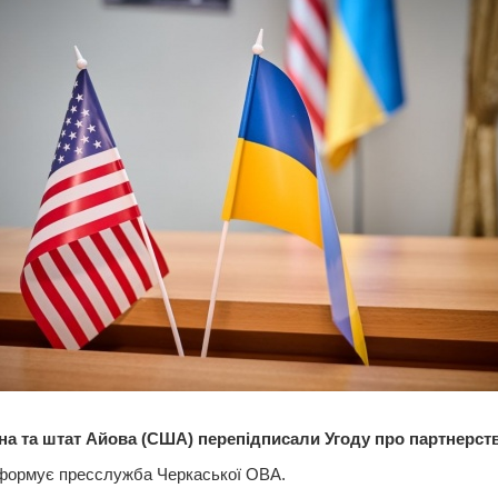
а та штат Айова (США) перепідписали Угоду про партнерств
нформує пресслужба Черкаської ОВА.