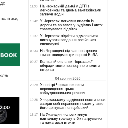
ьдс
На черкаській дамбі у ДТП з
11:30
легковиком та двома вантажівками
загинув водій
політики,
У Черкасах легковик вилетів із
10:42
дороги та врізався у будівлю і авто:
травмувався підліток
У Черкасах підлітки відмовилися
10:37
виконувати завдання російських
спецслужб
На Черкащині під час повітряних
09:33
тривог знищили три ворожі БпЛА
Колишній очільник Черкаської
09:27
облради може повноцінно очолити
інтернат
ніть
04 серпня 2026
У повітрі Черкас виявили
20:29
перевищення трьох
забруднювальних речовин
У черкаському відділенні пошти юнак
19:28
завдав собі поранення ножем у шию:
його врятував поліцейський
На Уманщині чоловік кинув
18:17
навчальну гранату в бік патрульних
та намагався втекти