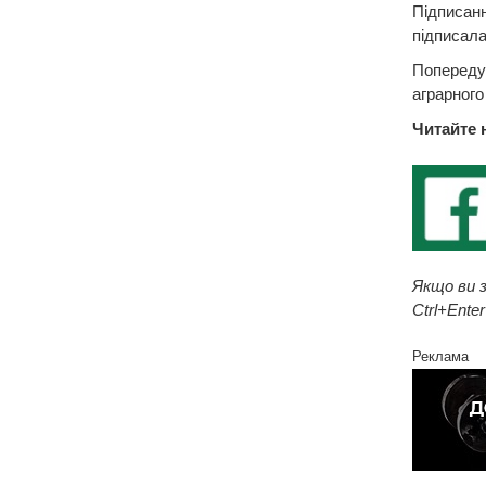
Підписанн
підписала
Попереду 
аграрного
Читайте 
Якщо ви з
Ctrl+Enter
Реклама