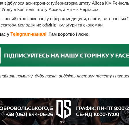
я відбулося асинхронно: губернаторка штату Айова Кім Рейнол
 Угоду в Капітолії штату Айова, а ми – в Черкасах.
– новий етап співпраці у сферах медицини, освіти, ветеранської 
 сектору, молодіжних обмінів, культури та економіки.
нас у
Telegram-каналі
. Там коротко і ясно.
найшли помилку, будь ласка, виділіть частину тексту і натис