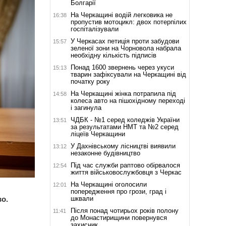
Болгарії
На Черкащині водій легковика не
16:38
пропустив мотоцикл: двох потерпілих
госпіталізували
У Черкасах петиція проти забудови
15:57
зеленої зони на Чорновола набрала
необхідну кількість підписів
Понад 1600 звернень через укуси
15:13
тварин зафіксували на Черкащині від
початку року
На Черкащині жінка потрапила під
14:58
колеса авто на пішохідному переході
і загинула
ЧДБК - №1 серед коледжів України
13:51
за результатами НМТ та №2 серед
ліцеїв Черкащини
У Дахнівському лісництві виявили
13:12
незаконне будівництво
Під час служби раптово обірвалося
12:54
життя військовослужбовця з Черкас
На Черкащині оголосили
12:01
попередження про грози, град і
шквали
о.
Після понад чотирьох років полону
11:41
до Монастирищини повернувся
захисник