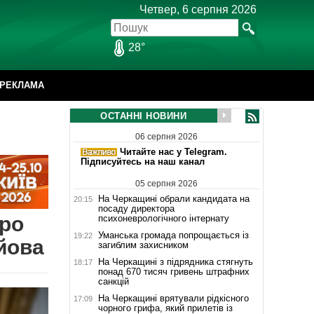
Четвер, 6 серпня 2026
28°
РЕКЛАМА
ОСТАННІ НОВИНИ
06 серпня 2026
Читайте нас у Telegram.
Підписуйтесь на наш канал
05 серпня 2026
На Черкащині обрали кандидата на
20:15
посаду директора
про
психоневрологічного інтернату
Уманська громада попрощається із
19:22
йова
загиблим захисником
На Черкащині з підрядника стягнуть
18:17
понад 670 тисяч гривень штрафних
санкцій
На Черкащині врятували рідкісного
17:09
чорного грифа, який прилетів із