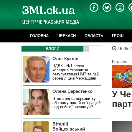
ГОЛОВНА
ЧЕРКАСИ
ОБЛАСТЬ
ГРОШІ
16.05.2
БЛОГИ
Олег Куклін
Реклама
ЧДБК - №1 серед
коледжів України за
результатами НМТ та №2
серед ліцеїв Черкащини
Олена Берестенко
У Че
Втома від саморозвитку,
парт
або чому постійне “працюй
над собою” виснажує?
Віталій
Войцехівський