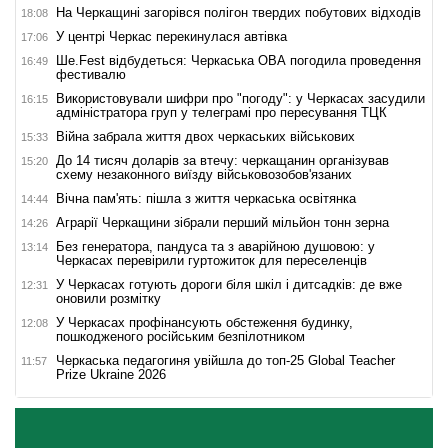
На Черкащині загорівся полігон твердих побутових відходів
18:08
У центрі Черкас перекинулася автівка
17:06
Ше.Fest відбудеться: Черкаська ОВА погодила проведення
16:49
фестивалю
Використовували шифри про "погоду": у Черкасах засудили
16:15
адміністратора груп у телеграмі про пересування ТЦК
Війна забрала життя двох черкаських військових
15:33
До 14 тисяч доларів за втечу: черкащанин організував
15:20
схему незаконного виїзду військовозобов'язаних
Вічна пам'ять: пішла з життя черкаська освітянка
14:44
Аграрії Черкащини зібрали перший мільйон тонн зерна
14:26
Без генератора, пандуса та з аварійною душовою: у
13:14
Черкасах перевірили гуртожиток для переселенців
У Черкасах готують дороги біля шкіл і дитсадків: де вже
12:31
оновили розмітку
У Черкасах профінансують обстеження будинку,
12:08
пошкодженого російським безпілотником
Черкаська педагогиня увійшла до топ-25 Global Teacher
11:57
Prize Ukraine 2026