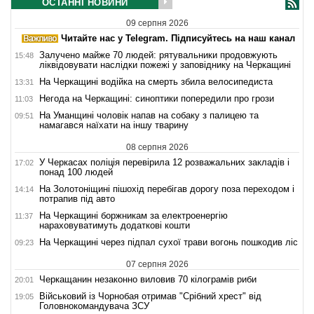
ОСТАННІ НОВИНИ
09 серпня 2026
Читайте нас у Telegram. Підписуйтесь на наш канал
Залучено майже 70 людей: рятувальники продовжують
15:48
ліквідовувати наслідки пожежі у заповіднику на Черкащині
На Черкащині водійка на смерть збила велосипедиста
13:31
Негода на Черкащині: синоптики попередили про грози
11:03
На Уманщині чоловік напав на собаку з палицею та
09:51
намагався наїхати на іншу тварину
08 серпня 2026
У Черкасах поліція перевірила 12 розважальних закладів і
17:02
понад 100 людей
На Золотоніщині пішохід перебігав дорогу поза переходом і
14:14
потрапив під авто
На Черкащині боржникам за електроенергію
11:37
нараховуватимуть додаткові кошти
На Черкащині через підпал сухої трави вогонь пошкодив ліс
09:23
07 серпня 2026
Черкащанин незаконно виловив 70 кілограмів риби
20:01
Військовий із Чорнобая отримав "Срібний хрест" від
19:05
Головнокомандувача ЗСУ