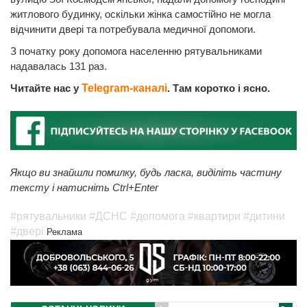
житлового будинку, оскільки жінка самостійно не могла
відчинити двері та потребувала медичної допомоги.
З початку року допомога населенню рятувальниками
надавалась 131 раз.
Читайте нас у
Telegram-каналі
. Там коротко і ясно.
Якщо ви знайшли помилку, будь ласка, виділіть частину
тексту і натисніть Ctrl+Enter
#рятувальники
#ДСНС
#допомога
#квартири
#дитини
#двері
Реклама