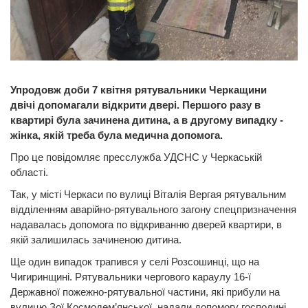
Упродовж доби 7 квітня рятувальники Черкащини
двічі допомагали відкрити двері. Першого разу в
квартирі була зачинена дитина, а в другому випадку -
жінка, якій треба була медична допомога.
Про це повідомляє пресслужба УДСНС у Черкаській
області.
Так, у місті Черкаси по вулиці Віталія Вергая рятувальним
відділенням аварійно-рятувального загону спецпризначення
надавалась допомога по відкриванню дверей квартири, в
якій залишилась зачиненою дитина.
Ще один випадок трапився у селі Розсошинці, що на
Чигиринщині. Рятувальники чергового караулу 16-ї
Державної пожежно-рятувальної частини, які прибули на
вулицю Зої Космодем’янської, надали допомогу господині