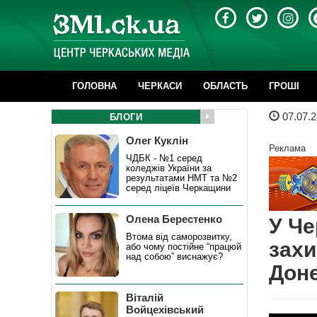
ГОЛОВНА
ЧЕРКАСИ
ОБЛАСТЬ
ГРОШІ
07.07.2
БЛОГИ
Олег Куклін
Реклама
ЧДБК - №1 серед
коледжів України за
результатами НМТ та №2
серед ліцеїв Черкащини
Олена Берестенко
У Че
Втома від саморозвитку,
захи
або чому постійне “працюй
над собою” виснажує?
Доне
Віталій
Войцехівський