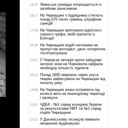
Уманська громада попрощається із
19:22
загиблим захисником
На Черкащині з підрядника стягнуть
18:17
понад 670 тисяч гривень штрафних
санкцій
На Черкащині врятували рідкісного
17:09
чорного грифа, який прилетів із
Болгарії
На Черкащині водій легковика не
16:38
пропустив мотоцикл: двох потерпілих
госпіталізували
У Черкасах петиція проти забудови
15:57
зеленої зони на Чорновола набрала
необхідну кількість підписів
Понад 1600 звернень через укуси
15:13
тварин зафіксували на Черкащині від
початку року
На Черкащині жінка потрапила під
14:58
колеса авто на пішохідному переході
і загинула
ЧДБК - №1 серед коледжів України
13:51
за результатами НМТ та №2 серед
ліцеїв Черкащини
У Дахнівському лісництві виявили
13:12
незаконне будівництво