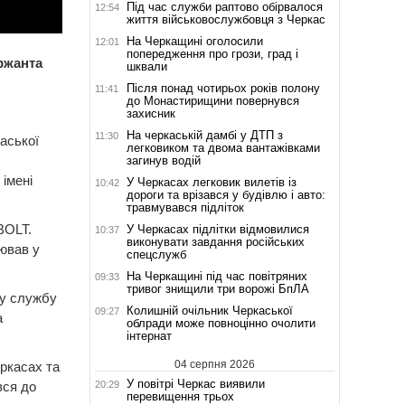
Під час служби раптово обірвалося
12:54
життя військовослужбовця з Черкас
На Черкащині оголосили
12:01
попередження про грози, град і
ржанта
шквали
Після понад чотирьох років полону
11:41
до Монастирищини повернувся
захисник
На черкаській дамбі у ДТП з
11:30
аської
легковиком та двома вантажівками
загинув водій
імені
У Черкасах легковик вилетів із
10:42
дороги та врізався у будівлю і авто:
травмувався підліток
BOLT.
У Черкасах підлітки відмовилися
10:37
виконувати завдання російських
ював у
спецслужб
На Черкащині під час повітряних
09:33
тривог знищили три ворожі БпЛА
ву службу
Колишній очільник Черкаської
09:27
а
облради може повноцінно очолити
інтернат
04 серпня 2026
еркасах та
У повітрі Черкас виявили
20:29
вся до
перевищення трьох