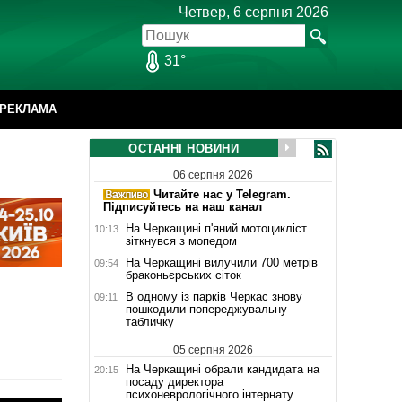
Четвер, 6 серпня 2026
31°
РЕКЛАМА
ОСТАННІ НОВИНИ
06 серпня 2026
Читайте нас у Telegram.
Підписуйтесь на наш канал
На Черкащині п'яний мотоцикліст
10:13
зіткнувся з мопедом
На Черкащині вилучили 700 метрів
09:54
браконьєрських сіток
В одному із парків Черкас знову
09:11
пошкодили попереджувальну
табличку
05 серпня 2026
На Черкащині обрали кандидата на
20:15
посаду директора
психоневрологічного інтернату