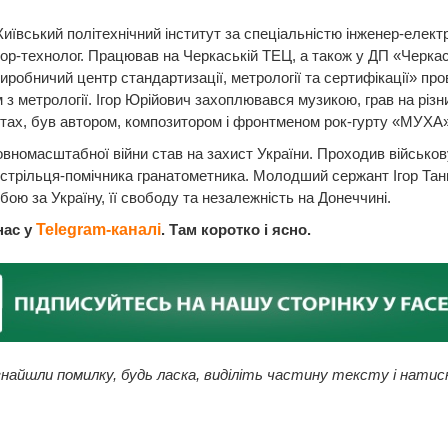
Київський політехнічний інститут за спеціальністю інженер-електр
ор-технолог. Працював на Черкаській ТЕЦ, а також у ДП «Черка
иробничий центр стандартизації, метрології та сертифікації» про
 з метрології. Ігор Юрійович захоплювався музикою, грав на різн
тах, був автором, композитором і фронтменом рок-гурту «МУХА»
овномасштабної війни став на захист України. Проходив військо
 стрільця-помічника гранатометника. Молодший сержант Ігор Тан
 бою за Україну, її свободу та незалежність на Донеччині.
нас у
Telegram-каналі
. Там коротко і ясно.
найшли помилку, будь ласка, виділіть частину тексту і натис