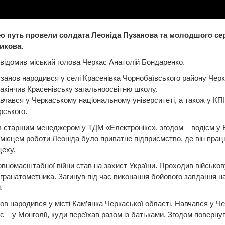
ю путь провели солдата Леоніда Пузанова та молодшого се
икова.
відомив міський голова Черкас Анатолій Бондаренко.
занов народився у селі Красенівка Чорнобаївського району Черк
Закінчив Красенівську загальноосвітню школу.
вчався у Черкаському національному університеті, а також у КПІ 
рського.
 старшим менеджером у ТДМ «Електронікс», згодом – водієм у 
місцем роботи Леоніда було приватне підприємство, де він прац
еху.
овномасштабної війни став на захист України. Проходив військо
 гранатометника. Загинув під час виконання бойового завдання н
.
ков народився у місті Кам’янка Черкаської області. Навчався у Ч
с – у Монголії, куди переїхав разом із батьками. Згодом поверну