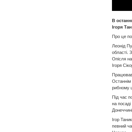
В останн
Ігоря Тан
Про це по
Леонід Пу
області. 
Опісля на
Ігоря Сіко
Працював
Останнім 
рибному ц
Під час п
на посаді
Донеччині
Ігор Тани
певний ча