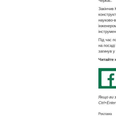
Черкас.
Закінчив 
конструкт
науково-в
інженером
інструмен
Під час п
на посаді
загинув у
Читайте 
Якщо ви з
Ctrl+Enter
Реклама