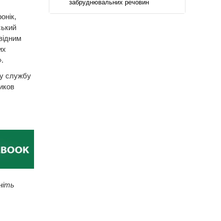
забруднювальних речовин
онік,
ський
відним
их
.
ву службу
иков
ніть