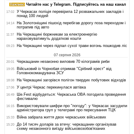
Читайте нас у Telegram. Підписуйтесь на наш канал
У Черкасах поліція перевірила 12 розважальних закладів і
17:02
понад 100 людей
На Золотоніщині пішохід перебігав дорогу поза переходом і
14:14
потрапив під авто
На Черкащині боржникам за електроенергію
11:37
нараховуватимуть додаткові кошти
На Черкащині через підпал сухої трави вогонь пошкодив ліс
09:23
07 серпня 2026
Черкащанин незаконно виловив 70 кілограмів риби
20:01
Військовий із Чорнобая отримав "Срібний хрест" від
19:05
Головнокомандувача ЗСУ
На Черкащині загорівся полігон твердих побутових відходів
18:08
У центрі Черкас перекинулася автівка
17:06
Ше.Fest відбудеться: Черкаська ОВА погодила проведення
16:49
фестивалю
Використовували шифри про "погоду": у Черкасах засудили
16:15
адміністратора груп у телеграмі про пересування ТЦК
Війна забрала життя двох черкаських військових
15:33
До 14 тисяч доларів за втечу: черкащанин організував
15:20
схему незаконного виїзду військовозобов'язаних