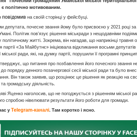
ння "Почесний громадянин Уманської міської територіальної
 є політично мотивованим.
н
повідомив
на своїй сторінці у фейсбуці.
и депутата, почесне звання йому було присвоєно у 2021 році за
Умані. Політик пов'язує рішення міськради з нещодавніми подіям
 політичному житті. Зокрема, він нагадав, що наприкінці травня 
ія партії «За Майбутнє» ініціювала відкликання восьми депутатів
 міської ради, які, на думку партії, порушили її програмні принцип
тверджує, що питання про позбавлення його почесного звання н
до порядку денного позачергової сесії міської ради та було внес
ання. Він також заявив, що розцінює це рішення як реакцію на св
 та громадську діяльність.
аяві Яценко наголосив, що не погоджується з рішенням міської ра
го спробою нівелювати результати його роботи для громади.
нас у
Telegram-каналі
. Там коротко і ясно.