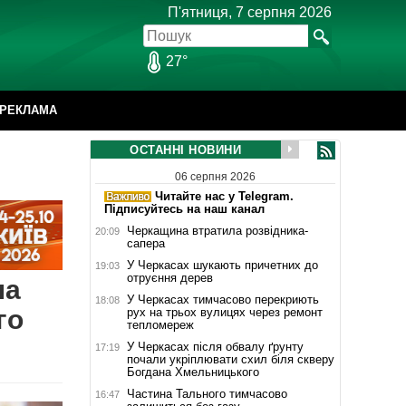
П'ятниця, 7 серпня 2026
27°
РЕКЛАМА
ОСТАННІ НОВИНИ
06 серпня 2026
Читайте нас у Telegram.
Підписуйтесь на наш канал
Черкащина втратила розвідника-
20:09
сапера
У Черкасах шукають причетних до
19:03
отруєння дерев
на
У Черкасах тимчасово перекриють
18:08
го
рух на трьох вулицях через ремонт
тепломереж
У Черкасах після обвалу ґрунту
17:19
почали укріплювати схил біля скверу
Богдана Хмельницького
Частина Тального тимчасово
16:47