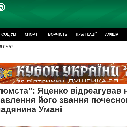
CОЦІУМ
СПОРТ
ТВОРЧІСТЬ
ПУБЛІКАЦІЇ
АФІША
6 09:57
помста": Яценко відреагував 
авлення його звання почесно
адянина Умані