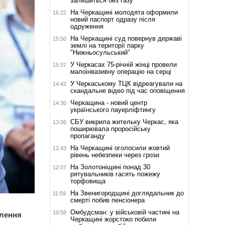
залишиться без газу
На Черкащині молодята оформили
16:22
новий паспорт одразу після
одруження
На Черкащині суд повернув державі
15:50
землі на території парку
"Нижньосульський"
У Черкасах 75-річній жінці провели
15:37
малоінвазивну операцію на серці
У Черкаському ТЦК відреагували на
14:42
скандальне відео під час оповіщення
Черкащина - новий центр
14:30
українського пауерліфтингу
СБУ викрила жительку Черкас, яка
13:06
поширювала проросійську
пропаганду
На Черкащині оголосили жовтий
12:43
рівень небезпеки через грози
На Золотоніщині понад 30
12:07
рятувальників гасять пожежу
торфовища
На Звенигородщині доглядальник до
11:59
смерті побив пенсіонера
Омбудсман: у військовій частині на
10:58
влення
Черкащині жорстоко побили