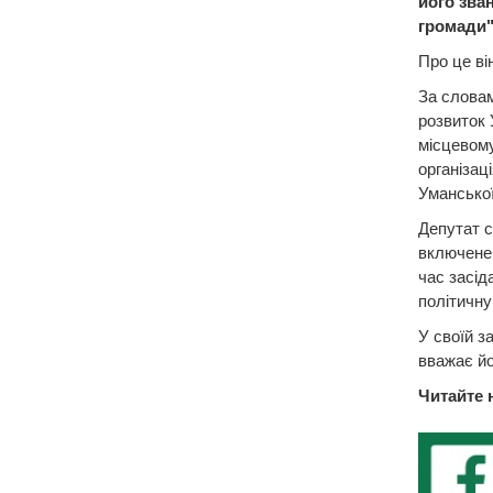
його зва
громади"
Про це ві
За словам
розвиток 
місцевому
організац
Уманської
Депутат с
включене 
час засід
політичну
У своїй з
вважає йо
Читайте 