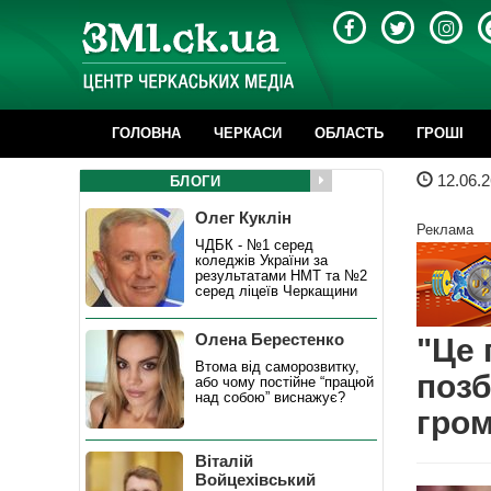
ГОЛОВНА
ЧЕРКАСИ
ОБЛАСТЬ
ГРОШІ
12.06.2
БЛОГИ
Олег Куклін
Реклама
ЧДБК - №1 серед
коледжів України за
результатами НМТ та №2
серед ліцеїв Черкащини
Олена Берестенко
"Це 
Втома від саморозвитку,
позб
або чому постійне “працюй
над собою” виснажує?
гром
Віталій
Войцехівський