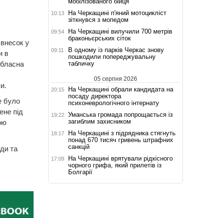
мобілізованого бійця
На Черкащині п'яний мотоцикліст
10:13
зіткнувся з мопедом
На Черкащині вилучили 700 метрів
09:54
браконьєрських сіток
 внесок у
В одному із парків Черкас знову
09:11
и в
пошкодили попереджувальну
табличку
обласна
05 серпня 2026
и.
На Черкащині обрали кандидата на
20:15
посаду директора
е було
психоневрологічного інтернату
ене під
Уманська громада попрощається із
19:22
загиблим захисником
ою
На Черкащині з підрядника стягнуть
18:17
понад 670 тисяч гривень штрафних
санкцій
ди та
На Черкащині врятували рідкісного
17:09
чорного грифа, який прилетів із
Болгарії