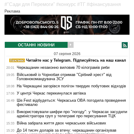
#"Сади для Перемоги"
#конкурс
#ТГ
#фінансування
Реклама
ОСТАННІ НОВИНИ
07 серпня 2026
Читайте нас у Telegram. Підписуйтесь на наш канал
Черкащанин незаконно виловив 70 кілограмів риби
20:01
Військовий із Чорнобая отримав "Срібний хрест" від
19:05
Головнокомандувача ЗСУ
На Черкащині загорівся полігон твердих побутових відходів
18:08
У центрі Черкас перекинулася автівка
17:06
Ше.Fest відбудеться: Черкаська ОВА погодила проведення
16:49
фестивалю
Використовували шифри про "погоду": у Черкасах засудили
16:15
адміністратора груп у телеграмі про пересування ТЦК
Війна забрала життя двох черкаських військових
15:33
До 14 тисяч доларів за втечу: черкащанин організував
15:20