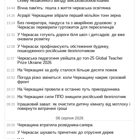
схему незаконного виїзду військовозобов'язаних
Вічна пам'ять: пішла з життя черкаська освітянка
14:44
Аграрії Черкащини зібрали перший мільйон тонн зерна
14:26
Без генератора, пандуса та з аварійною душовою: у
13:14
Черкасах перевірили гуртожиток для переселенців
У Черкасах готують дороги біля шкіл і дитсадків: де вже
12:31
оновили розмітку
У Черкасах профінансують обстеження будинку,
12:08
пошкодженого російським безпілотником
Черкаська педагогиня увійшла до топ-25 Global Teacher
11:57
Prize Ukraine 2026
На Черкащині за добу сталося більше десяти пожеж
11:22
Погода різко зміниться: коли Черкащину накриє грозовий
10:52
фронт
На Черкащині провели в останню путь прикордонника
10:17
На Черкащині сили ППО знищили російський безпілотник
09:31
Іграшковий завал: як очистити дитячу кімнату від мотлоху і
09:20
повернути витрачені гроші
06 серпня 2026
Черкащина втратила розвідника-сапера
20:09
У Черкасах шукають причетних до отруєння дерев
19:03