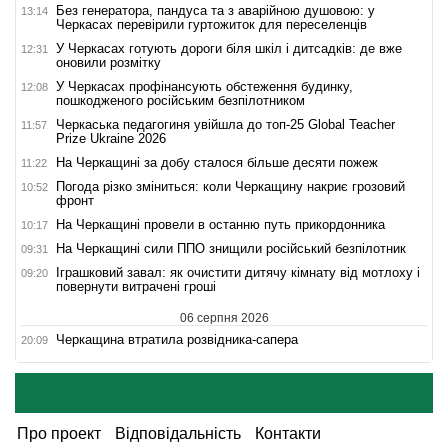
Без генератора, пандуса та з аварійною душовою: у
13:14
Черкасах перевірили гуртожиток для переселенців
У Черкасах готують дороги біля шкіл і дитсадків: де вже
12:31
оновили розмітку
У Черкасах профінансують обстеження будинку,
12:08
пошкодженого російським безпілотником
Черкаська педагогиня увійшла до топ-25 Global Teacher
11:57
Prize Ukraine 2026
На Черкащині за добу сталося більше десяти пожеж
11:22
Погода різко зміниться: коли Черкащину накриє грозовий
10:52
фронт
На Черкащині провели в останню путь прикордонника
10:17
На Черкащині сили ППО знищили російський безпілотник
09:31
Іграшковий завал: як очистити дитячу кімнату від мотлоху і
09:20
повернути витрачені гроші
06 серпня 2026
Черкащина втратила розвідника-сапера
20:09
Про проект
Відповідальність
Контакти