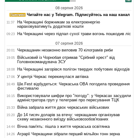
08 серпня 2026
Читайте нас у Telegram. Підписуйтесь на наш канал
На Черкащині боржникам за електроенергію
11:37
нараховуватимуть додаткові кошти
На Черкащині через підпал сухої трави вогонь пошкодив ліс
09:23
07 серпня 2026
Черкащанин незаконно виловив 70 кілограмів риби
20:01
Військовий із Чорнобая отримав "Срібний хрест" від
19:05
Головнокомандувача ЗСУ
На Черкащині загорівся полігон твердих побутових відходів
18:08
У центрі Черкас перекинулася автівка
17:06
Ше.Fest відбудеться: Черкаська ОВА погодила проведення
16:49
фестивалю
Використовували шифри про "погоду": у Черкасах засудили
16:15
адміністратора груп у телеграмі про пересування ТЦК
Війна забрала життя двох черкаських військових
15:33
До 14 тисяч доларів за втечу: черкащанин організував
15:20
схему незаконного виїзду військовозобов'язаних
Вічна пам'ять: пішла з життя черкаська освітянка
14:44
Аграрії Черкащини зібрали перший мільйон тонн зерна
14:26