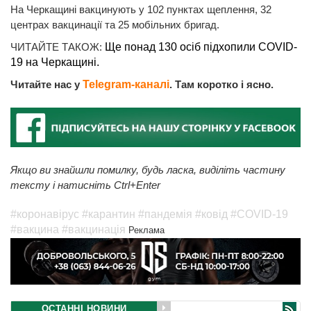
На Черкащині вакцинують у 102 пунктах щеплення, 32
центрах вакцинації та 25 мобільних бригад.
ЧИТАЙТЕ ТАКОЖ:
Ще понад 130 осіб підхопили COVID-
19 на Черкащині.
Читайте нас у
Telegram-каналі
. Там коротко і ясно.
Якщо ви знайшли помилку, будь ласка, виділіть частину
тексту і натисніть Ctrl+Enter
#коронавірус
#карантин
#пандемія
#ковід
#COVID-19
#вакцина
#вакцинація
Реклама
ОСТАННІ НОВИНИ