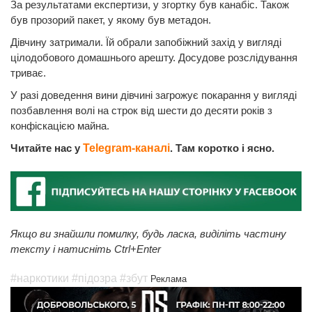
За результатами експертизи, у згортку був канабіс. Також
був прозорий пакет, у якому був метадон.
Дівчину затримали. Їй обрали запобіжний захід у вигляді
цілодобового домашнього арешту. Досудове розслідування
триває.
У разі доведення вини дівчині загрожує покарання у вигляді
позбавлення волі на строк від шести до десяти років з
конфіскацією майна.
Читайте нас у
Telegram-каналі
. Там коротко і ясно.
Якщо ви знайшли помилку, будь ласка, виділіть частину
тексту і натисніть Ctrl+Enter
#наркотики
#підозра
#збут
Реклама