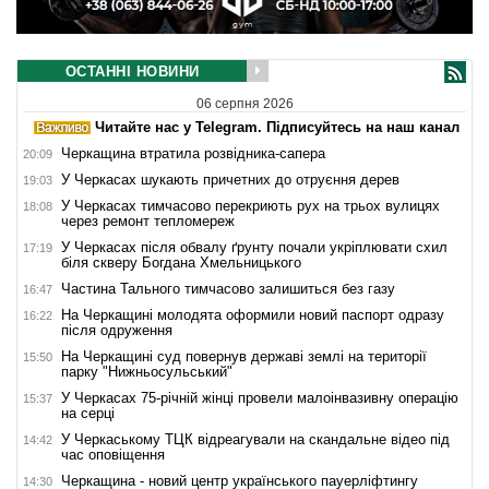
ОСТАННІ НОВИНИ
06 серпня 2026
Читайте нас у Telegram. Підписуйтесь на наш канал
Черкащина втратила розвідника-сапера
20:09
У Черкасах шукають причетних до отруєння дерев
19:03
У Черкасах тимчасово перекриють рух на трьох вулицях
18:08
через ремонт тепломереж
У Черкасах після обвалу ґрунту почали укріплювати схил
17:19
біля скверу Богдана Хмельницького
Частина Тального тимчасово залишиться без газу
16:47
На Черкащині молодята оформили новий паспорт одразу
16:22
після одруження
На Черкащині суд повернув державі землі на території
15:50
парку "Нижньосульський"
У Черкасах 75-річній жінці провели малоінвазивну операцію
15:37
на серці
У Черкаському ТЦК відреагували на скандальне відео під
14:42
час оповіщення
Черкащина - новий центр українського пауерліфтингу
14:30