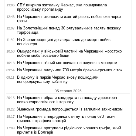
СБУ викрила жительку Черкас, яка поширювала
13:06
проросійську пропаганду
На Черкащині оголосили жовтий рівень небезпеки через
12:43
грози
На Золотоніщині понад 30 рятувальників гасять пожежу
12:07
торфовища
На Звенигородщині доглядальник до смерті побив
11:59
пенсіонера
Омбудсман: у військовій частині на Черкащині жорстоко
10:58
побили мобілізованого бійця
На Черкащині п'яний мотоцикліст зіткнувся з мопедом
10:13
На Черкащині вилучили 700 метрів браконьєрських сіток
09:54
В одному із парків Черкас знову пошкодили
09:11
попереджувальну табличку
05 серпня 2026
На Черкащині обрали кандидата на посаду директора
20:15
психоневрологічного інтернату
Уманська громада попрощається із загиблим захисником
19:22
На Черкащині з підрядника стягнуть понад 670 тисяч
18:17
гривень штрафних санкцій
На Черкащині врятували рідкісного чорного грифа, який
17:09
прилетів із Болгарії