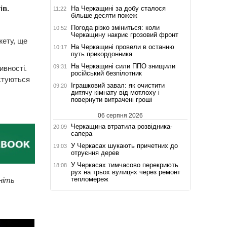
ів.
На Черкащині за добу сталося
11:22
більше десяти пожеж
Погода різко зміниться: коли
10:52
Черкащину накриє грозовий фронт
жету, ще
На Черкащині провели в останню
10:17
путь прикордонника
На Черкащині сили ППО знищили
09:31
ивності.
російський безпілотник
стуються
Іграшковий завал: як очистити
09:20
дитячу кімнату від мотлоху і
повернути витрачені гроші
06 серпня 2026
Черкащина втратила розвідника-
20:09
сапера
У Черкасах шукають причетних до
19:03
отруєння дерев
У Черкасах тимчасово перекриють
18:08
рух на трьох вулицях через ремонт
тепломереж
ніть