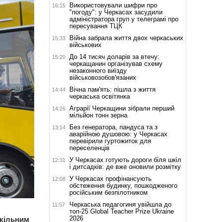
Використовували шифри про
16:15
"погоду": у Черкасах засудили
адміністратора груп у телеграмі про
пересування ТЦК
Війна забрала життя двох черкаських
15:33
військових
До 14 тисяч доларів за втечу:
15:20
черкащанин організував схему
незаконного виїзду
військовозобов'язаних
Вічна пам'ять: пішла з життя
14:44
черкаська освітянка
Аграрії Черкащини зібрали перший
14:26
мільйон тонн зерна
Без генератора, пандуса та з
13:14
аварійною душовою: у Черкасах
перевірили гуртожиток для
переселенців
У Черкасах готують дороги біля шкіл
12:31
і дитсадків: де вже оновили розмітку
У Черкасах профінансують
12:08
обстеження будинку, пошкодженого
російським безпілотником
Черкаська педагогиня увійшла до
11:57
топ-25 Global Teacher Prize Ukraine
2026
шкільним