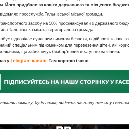
м. Його придбали за кошти державного та місцевого бюджет
відомляє пресслужба Тальнівської міської громади.
транспортного засобу на 90% профінансували з державного бюд
ила Тальнівська міська територіальна громада.
обус відповідає сучасним вимогам безпеки, надійності та інклюз
наний спеціальним підйомником для перевезення дітей, які кори
колісними, що забезпечує безбар'єрний доступ до навчання.
нас у
Telegram-каналі
. Там коротко і ясно.
найшли помилку, будь ласка, виділіть частину тексту і натис