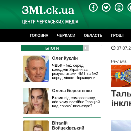
ГОЛОВНА
ЧЕРКАСИ
ОБЛАСТЬ
ГРОШІ
07.07.2
БЛОГИ
Олег Куклін
Реклама
ЧДБК - №1 серед
коледжів України за
результатами НМТ та №2
серед ліцеїв Черкащини
Олена Берестенко
Таль
Втома від саморозвитку,
інкл
або чому постійне “працюй
над собою” виснажує?
Віталій
Войцехівський