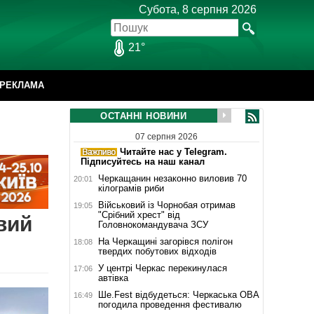
Субота, 8 серпня 2026
21°
РЕКЛАМА
ОСТАННІ НОВИНИ
07 серпня 2026
Читайте нас у Telegram.
Підписуйтесь на наш канал
Черкащанин незаконно виловив 70
20:01
кілограмів риби
Військовий із Чорнобая отримав
19:05
"Срібний хрест" від
вий
Головнокомандувача ЗСУ
На Черкащині загорівся полігон
18:08
твердих побутових відходів
У центрі Черкас перекинулася
17:06
автівка
Ше.Fest відбудеться: Черкаська ОВА
16:49
погодила проведення фестивалю