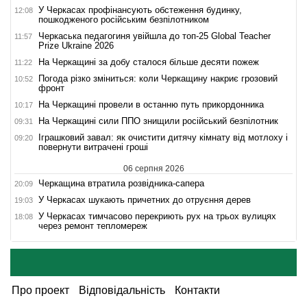
У Черкасах профінансують обстеження будинку,
12:08
пошкодженого російським безпілотником
Черкаська педагогиня увійшла до топ-25 Global Teacher
11:57
Prize Ukraine 2026
На Черкащині за добу сталося більше десяти пожеж
11:22
Погода різко зміниться: коли Черкащину накриє грозовий
10:52
фронт
На Черкащині провели в останню путь прикордонника
10:17
На Черкащині сили ППО знищили російський безпілотник
09:31
Іграшковий завал: як очистити дитячу кімнату від мотлоху і
09:20
повернути витрачені гроші
06 серпня 2026
Черкащина втратила розвідника-сапера
20:09
У Черкасах шукають причетних до отруєння дерев
19:03
У Черкасах тимчасово перекриють рух на трьох вулицях
18:08
через ремонт тепломереж
Про проект
Відповідальність
Контакти