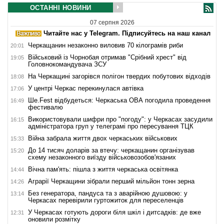
ОСТАННІ НОВИНИ
07 серпня 2026
Читайте нас у Telegram. Підписуйтесь на наш канал
Черкащанин незаконно виловив 70 кілограмів риби
20:01
Військовий із Чорнобая отримав "Срібний хрест" від
19:05
Головнокомандувача ЗСУ
На Черкащині загорівся полігон твердих побутових відходів
18:08
У центрі Черкас перекинулася автівка
17:06
Ше.Fest відбудеться: Черкаська ОВА погодила проведення
16:49
фестивалю
Використовували шифри про "погоду": у Черкасах засудили
16:15
адміністратора груп у телеграмі про пересування ТЦК
Війна забрала життя двох черкаських військових
15:33
До 14 тисяч доларів за втечу: черкащанин організував
15:20
схему незаконного виїзду військовозобов'язаних
Вічна пам'ять: пішла з життя черкаська освітянка
14:44
Аграрії Черкащини зібрали перший мільйон тонн зерна
14:26
Без генератора, пандуса та з аварійною душовою: у
13:14
Черкасах перевірили гуртожиток для переселенців
У Черкасах готують дороги біля шкіл і дитсадків: де вже
12:31
оновили розмітку