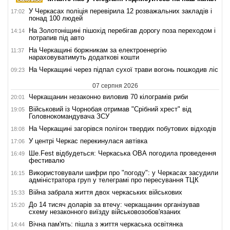
У Черкасах поліція перевірила 12 розважальних закладів і
17:02
понад 100 людей
На Золотоніщині пішохід перебігав дорогу поза переходом і
14:14
потрапив під авто
На Черкащині боржникам за електроенергію
11:37
нараховуватимуть додаткові кошти
На Черкащині через підпал сухої трави вогонь пошкодив ліс
09:23
07 серпня 2026
Черкащанин незаконно виловив 70 кілограмів риби
20:01
Військовий із Чорнобая отримав "Срібний хрест" від
19:05
Головнокомандувача ЗСУ
На Черкащині загорівся полігон твердих побутових відходів
18:08
У центрі Черкас перекинулася автівка
17:06
Ше.Fest відбудеться: Черкаська ОВА погодила проведення
16:49
фестивалю
Використовували шифри про "погоду": у Черкасах засудили
16:15
адміністратора груп у телеграмі про пересування ТЦК
Війна забрала життя двох черкаських військових
15:33
До 14 тисяч доларів за втечу: черкащанин організував
15:20
схему незаконного виїзду військовозобов'язаних
Вічна пам'ять: пішла з життя черкаська освітянка
14:44