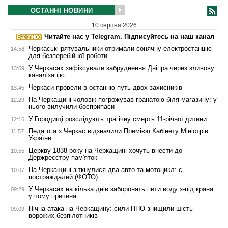
ОСТАННІ НОВИНИ
10 серпня 2026
Читайте нас у Telegram. Підписуйтесь на наш канал
Черкаські рятувальники отримали сонячну електростанцію
14:58
для безперебійної роботи
У Черкасах зафіксували забруднення Дніпра через зливову
13:59
каналізацію
Черкаси провели в останню путь двох захисників
13:45
На Черкащині чоловік погрожував гранатою біля магазину: у
12:29
нього вилучили боєприпаси
У Городищі розслідують трагічну смерть 11-річної дитини
12:16
Педагога з Черкас відзначили Премією Кабінету Міністрів
11:57
України
Церкву 1838 року на Черкащині хочуть внести до
10:55
Держреєстру пам'яток
На Черкащині зіткнулися два авто та мотоцикл: є
10:07
постраждалий (ФОТО)
У Черкасах на кілька днів заборонять пити воду з-під крана:
09:29
у чому причина
Нічна атака на Черкащину: сили ППО знищили шість
09:09
ворожих безпілотників