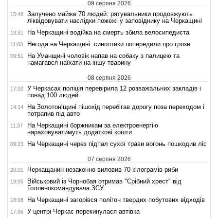
09 серпня 2026
Залучено майже 70 людей: рятувальники продовжують
15:48
ліквідовувати наслідки пожежі у заповіднику на Черкащині
На Черкащині водійка на смерть збила велосипедиста
13:31
Негода на Черкащині: синоптики попередили про грози
11:03
На Уманщині чоловік напав на собаку з палицею та
09:51
намагався наїхати на іншу тварину
08 серпня 2026
У Черкасах поліція перевірила 12 розважальних закладів і
17:02
понад 100 людей
На Золотоніщині пішохід перебігав дорогу поза переходом і
14:14
потрапив під авто
На Черкащині боржникам за електроенергію
11:37
нараховуватимуть додаткові кошти
На Черкащині через підпал сухої трави вогонь пошкодив ліс
09:23
07 серпня 2026
Черкащанин незаконно виловив 70 кілограмів риби
20:01
Військовий із Чорнобая отримав "Срібний хрест" від
19:05
Головнокомандувача ЗСУ
На Черкащині загорівся полігон твердих побутових відходів
18:08
У центрі Черкас перекинулася автівка
17:06