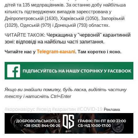
дітей та 135 медпрацівників. За останню добу найбільша
кількість підтверджених випадків зареєстрована у
Дніпропетровській (1630), Харківській (1050), Запорізькій
(1029), Одеській (979) і Донецькій (793) областях.
ЧИТАЙТЕ ТАКОЖ:
Черкащина у "червоній" карантинній
зоні: відповіді на найбільш часті запитання.
Читайте нас у
Telegram-каналі
. Там коротко і ясно.
Якщо ви знайшли помилку, будь ласка, виділіть частину
тексту і натисніть Ctrl+Enter
#коронавірус
#ковід
#карантин
#COVID-19
Реклама