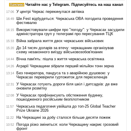
Читайте нас у Telegram. Підписуйтесь на наш канал
У центрі Черкас перекинулася автівка
17:06
Ше.Fest відбудеться: Черкаська ОВА погодила проведення
16:49
фестивалю
Використовували шифри про "погоду": у Черкасах засудили
16:15
адміністратора груп у телеграмі про пересування ТЦК
Війна забрала життя двох черкаських військових
15:33
До 14 тисяч доларів за втечу: черкащанин організував
15:20
схему незаконного виїзду військовозобов'язаних
Вічна пам'ять: пішла з життя черкаська освітянка
14:44
Аграрії Черкащини зібрали перший мільйон тонн зерна
14:26
Без генератора, пандуса та з аварійною душовою: у
13:14
Черкасах перевірили гуртожиток для переселенців
У Черкасах готують дороги біля шкіл і дитсадків: де вже
12:31
оновили розмітку
У Черкасах профінансують обстеження будинку,
12:08
пошкодженого російським безпілотником
Черкаська педагогиня увійшла до топ-25 Global Teacher
11:57
Prize Ukraine 2026
На Черкащині за добу сталося більше десяти пожеж
11:22
Погода різко зміниться: коли Черкащину накриє грозовий
10:52
фронт