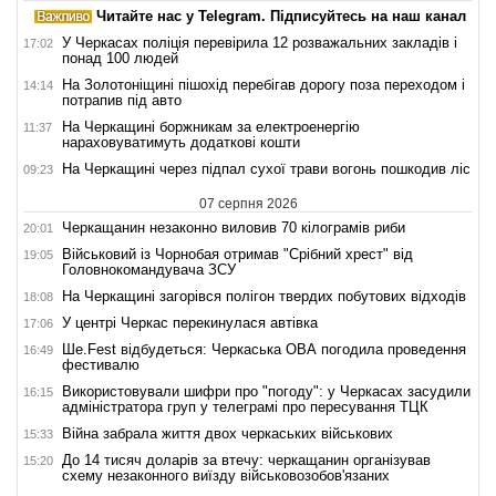
Читайте нас у Telegram. Підписуйтесь на наш канал
У Черкасах поліція перевірила 12 розважальних закладів і
17:02
понад 100 людей
На Золотоніщині пішохід перебігав дорогу поза переходом і
14:14
потрапив під авто
На Черкащині боржникам за електроенергію
11:37
нараховуватимуть додаткові кошти
На Черкащині через підпал сухої трави вогонь пошкодив ліс
09:23
07 серпня 2026
Черкащанин незаконно виловив 70 кілограмів риби
20:01
Військовий із Чорнобая отримав "Срібний хрест" від
19:05
Головнокомандувача ЗСУ
На Черкащині загорівся полігон твердих побутових відходів
18:08
У центрі Черкас перекинулася автівка
17:06
Ше.Fest відбудеться: Черкаська ОВА погодила проведення
16:49
фестивалю
Використовували шифри про "погоду": у Черкасах засудили
16:15
адміністратора груп у телеграмі про пересування ТЦК
Війна забрала життя двох черкаських військових
15:33
До 14 тисяч доларів за втечу: черкащанин організував
15:20
схему незаконного виїзду військовозобов'язаних