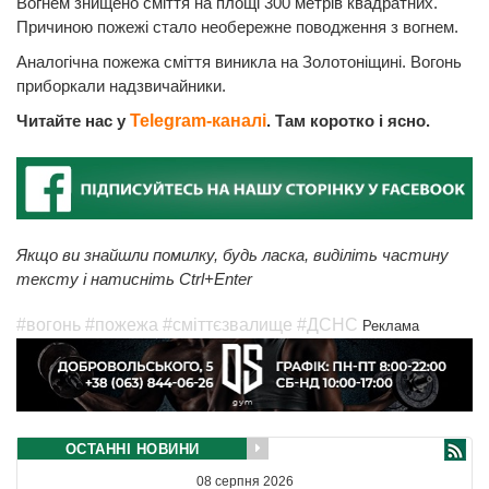
Вогнем знищено сміття на площі 300 метрів квадратних.
Причиною пожежі стало необережне поводження з вогнем.
Аналогічна пожежа сміття виникла на Золотоніщині. Вогонь
приборкали надзвичайники.
Читайте нас у
Telegram-каналі
. Там коротко і ясно.
Якщо ви знайшли помилку, будь ласка, виділіть частину
тексту і натисніть Ctrl+Enter
#вогонь
#пожежа
#сміттєзвалище
#ДСНС
Реклама
ОСТАННІ НОВИНИ
08 серпня 2026