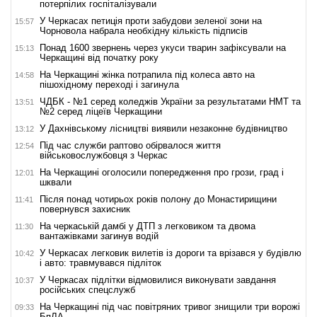
потерпілих госпіталізували
У Черкасах петиція проти забудови зеленої зони на
15:57
Чорновола набрала необхідну кількість підписів
Понад 1600 звернень через укуси тварин зафіксували на
15:13
Черкащині від початку року
На Черкащині жінка потрапила під колеса авто на
14:58
пішохідному переході і загинула
ЧДБК - №1 серед коледжів України за результатами НМТ та
13:51
№2 серед ліцеїв Черкащини
У Дахнівському лісництві виявили незаконне будівництво
13:12
Під час служби раптово обірвалося життя
12:54
військовослужбовця з Черкас
На Черкащині оголосили попередження про грози, град і
12:01
шквали
Після понад чотирьох років полону до Монастирищини
11:41
повернувся захисник
На черкаській дамбі у ДТП з легковиком та двома
11:30
вантажівками загинув водій
У Черкасах легковик вилетів із дороги та врізався у будівлю
10:42
і авто: травмувався підліток
У Черкасах підлітки відмовилися виконувати завдання
10:37
російських спецслужб
На Черкащині під час повітряних тривог знищили три ворожі
09:33
БпЛА