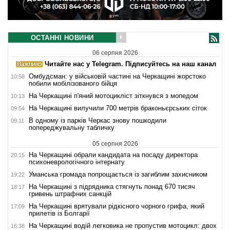
ОСТАННІ НОВИНИ
06 серпня 2026
Читайте нас у Telegram. Підписуйтесь на наш канал
Омбудсман: у військовій частині на Черкащині жорстоко
10:58
побили мобілізованого бійця
На Черкащині п'яний мотоцикліст зіткнувся з мопедом
10:13
На Черкащині вилучили 700 метрів браконьєрських сіток
09:54
В одному із парків Черкас знову пошкодили
09:11
попереджувальну табличку
05 серпня 2026
На Черкащині обрали кандидата на посаду директора
20:15
психоневрологічного інтернату
Уманська громада попрощається із загиблим захисником
19:22
На Черкащині з підрядника стягнуть понад 670 тисяч
18:17
гривень штрафних санкцій
На Черкащині врятували рідкісного чорного грифа, який
17:09
прилетів із Болгарії
На Черкащині водій легковика не пропустив мотоцикл: двох
16:38