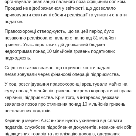
організували реалізацію пального поза офіційним обліком.
Продажі не відображалися у звітності, що дозволяло
приховувати фактичні обсяги реалізації та уникати сплати
податків.
Правоохоронці стверджують, що за цей період було
незаконно реалізовано пального на понад 81 мільйон
гривень. Унаслідок таких дій державний бюджет
недоотримав понад 10 мільйонів гривень податкових
надходжень.
Слідство також вважає, що отримані кошти надалі
легалізовували через фінансові операції підприємства.
У ході розслідування правоохоронці арештували майно на
суму понад 5 мільйонів гривень, зокрема корпоративні права
керівниці підприємства. Крім того, в інтересах держави
заявлено позов про стягнення понад 10 мільйонів гривень
несплачених податків.
Керівниці мережі АЗС інкримінують ухилення від сплати
податків, службове підроблення документів, незаконний обіг
підакцизних товарів та легалізацію доходів, одержаних