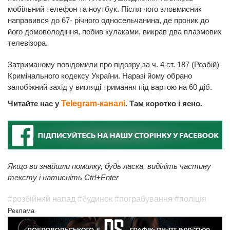
мобільний телефон та ноутбук. Після чого зловмисник
направився до 67- річного односельчанина, де проник до
його домоволодіння, побив кулаками, викрав два плазмових
телевізора.
Затриманому повідомили про підозру за ч. 4 ст. 187 (Розбій)
Кримінального кодексу України. Наразі йому обрано
запобіжний захід у вигляді тримання під вартою на 60 діб.
Читайте нас у
Telegram-каналі
. Там коротко і ясно.
Якщо ви знайшли помилку, будь ласка, виділіть частину
тексту і натисніть Ctrl+Enter
#розбійний напад
#будинок
#пограбування
#поліція
Реклама