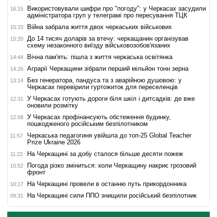
Використовували шифри про "погоду": у Черкасах засудили
16:15
адміністратора груп у телеграмі про пересування ТЦК
Війна забрала життя двох черкаських військових
15:33
До 14 тисяч доларів за втечу: черкащанин організував
15:20
схему незаконного виїзду військовозобов'язаних
Вічна пам'ять: пішла з життя черкаська освітянка
14:44
Аграрії Черкащини зібрали перший мільйон тонн зерна
14:26
Без генератора, пандуса та з аварійною душовою: у
13:14
Черкасах перевірили гуртожиток для переселенців
У Черкасах готують дороги біля шкіл і дитсадків: де вже
12:31
оновили розмітку
У Черкасах профінансують обстеження будинку,
12:08
пошкодженого російським безпілотником
Черкаська педагогиня увійшла до топ-25 Global Teacher
11:57
Prize Ukraine 2026
На Черкащині за добу сталося більше десяти пожеж
11:22
Погода різко зміниться: коли Черкащину накриє грозовий
10:52
фронт
На Черкащині провели в останню путь прикордонника
10:17
На Черкащині сили ППО знищили російський безпілотник
09:31