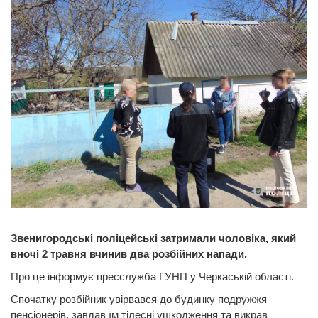
Звенигородські поліцейські затримали чоловіка, який
вночі 2 травня вчинив два розбійних напади.
Про це інформує пресслужба ГУНП у Черкаській області.
Спочатку розбійник увірвався до будинку подружжя
пенсіонерів, завдав їм тілесні ушкодження та викрав