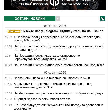
ОСТАННІ НОВИНИ
08 серпня 2026
Читайте нас у Telegram. Підписуйтесь на наш канал
У Черкасах поліція перевірила 12 розважальних закладів і
17:02
понад 100 людей
На Золотоніщині пішохід перебігав дорогу поза переходом і
14:14
потрапив під авто
На Черкащині боржникам за електроенергію
11:37
нараховуватимуть додаткові кошти
На Черкащині через підпал сухої трави вогонь пошкодив ліс
09:23
07 серпня 2026
Черкащанин незаконно виловив 70 кілограмів риби
20:01
Військовий із Чорнобая отримав "Срібний хрест" від
19:05
Головнокомандувача ЗСУ
На Черкащині загорівся полігон твердих побутових відходів
18:08
У центрі Черкас перекинулася автівка
17:06
Ше.Fest відбудеться: Черкаська ОВА погодила проведення
16:49
фестивалю