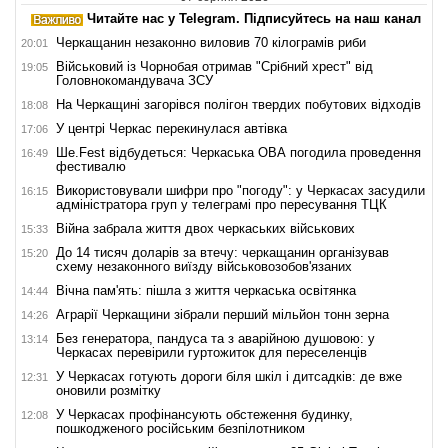
Читайте нас у Telegram. Підписуйтесь на наш канал
Черкащанин незаконно виловив 70 кілограмів риби
20:01
Військовий із Чорнобая отримав "Срібний хрест" від
19:05
Головнокомандувача ЗСУ
На Черкащині загорівся полігон твердих побутових відходів
18:08
У центрі Черкас перекинулася автівка
17:06
Ше.Fest відбудеться: Черкаська ОВА погодила проведення
16:49
фестивалю
Використовували шифри про "погоду": у Черкасах засудили
16:15
адміністратора груп у телеграмі про пересування ТЦК
Війна забрала життя двох черкаських військових
15:33
До 14 тисяч доларів за втечу: черкащанин організував
15:20
схему незаконного виїзду військовозобов'язаних
Вічна пам'ять: пішла з життя черкаська освітянка
14:44
Аграрії Черкащини зібрали перший мільйон тонн зерна
14:26
Без генератора, пандуса та з аварійною душовою: у
13:14
Черкасах перевірили гуртожиток для переселенців
У Черкасах готують дороги біля шкіл і дитсадків: де вже
12:31
оновили розмітку
У Черкасах профінансують обстеження будинку,
12:08
пошкодженого російським безпілотником