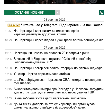
ОСТАННІ НОВИНИ
08 серпня 2026
Читайте нас у Telegram. Підписуйтесь на наш канал
На Черкащині боржникам за електроенергію
11:37
нараховуватимуть додаткові кошти
На Черкащині через підпал сухої трави вогонь пошкодив ліс
09:23
07 серпня 2026
Черкащанин незаконно виловив 70 кілограмів риби
20:01
Військовий із Чорнобая отримав "Срібний хрест" від
19:05
Головнокомандувача ЗСУ
На Черкащині загорівся полігон твердих побутових відходів
18:08
У центрі Черкас перекинулася автівка
17:06
Ше.Fest відбудеться: Черкаська ОВА погодила проведення
16:49
фестивалю
Використовували шифри про "погоду": у Черкасах засудили
16:15
адміністратора груп у телеграмі про пересування ТЦК
Війна забрала життя двох черкаських військових
15:33
До 14 тисяч доларів за втечу: черкащанин організував
15:20
схему незаконного виїзду військовозобов'язаних