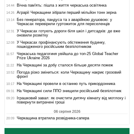
Вічна пам'ять: пішла з життя черкаська освітянка
14:44
Аграрії Черкащини зібрали перший мільйон тонн зерна
14:26
Без генератора, пандуса та з аварійною душовою: у
13:14
Черкасах перевірили гуртожиток для переселенців
У Черкасах готують дороги біля шкіл і дитсадків: де вже
12:31
оновили розмітку
У Черкасах профінансують обстеження будинку,
12:08
пошкодженого російським безпілотником
Черкаська педагогиня увійшла до топ-25 Global Teacher
11:57
Prize Ukraine 2026
На Черкащині за добу сталося більше десяти пожеж
11:22
Погода різко зміниться: коли Черкащину накриє грозовий
10:52
фронт
На Черкащині провели в останню путь прикордонника
10:17
На Черкащині сили ППО знищили російський безпілотник
09:31
Іграшковий завал: як очистити дитячу кімнату від мотлоху і
09:20
повернути витрачені гроші
06 серпня 2026
Черкащина втратила розвідника-сапера
20:09