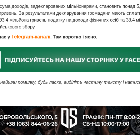
сума доходів, задекларованих мільйонерами, становить понад 5
гривень. За результатами декларування громадяни мають сплат
3,4 мільйона гривень податку на доходи фізичних осіб та 38,4 м
ійськового збору.
нас у
Telegram-каналі
. Там коротко і ясно.
найшли помилку, будь ласка, виділіть частину тексту і натис