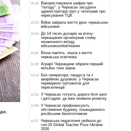
Використовували шифри про
16:15
"погоду": у Черкасах засудили
адміністратора груп у телеграмі про
пересування ТЦК
Війна забрала життя двох черкаських
15:33
військових
До 14 тисяч доларів за втечу:
15:20
черкащанин організував схему
незаконного виїзду
військовозобов'язаних
Вічна пам'ять: пішла з життя
14:44
черкаська освітянка
Аграрії Черкащини зібрали перший
14:26
мільйон тонн зерна
Без генератора, пандуса та з
13:14
аварійною душовою: у Черкасах
перевірили гуртожиток для
переселенців
У Черкасах готують дороги біля шкіл
12:31
і дитсадків: де вже оновили розмітку
У Черкасах профінансують
12:08
обстеження будинку, пошкодженого
ди,
російським безпілотником
Черкаська педагогиня увійшла до
11:57
топ-25 Global Teacher Prize Ukraine
2026