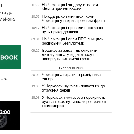
На Черкащині за добу сталося
11:22
,1
більше десяти пожеж
ити до
Погода різко зміниться: коли
10:52
ільйона
Черкащину накриє грозовий фронт
На Черкащині провели в останню
10:17
путь прикордонника
На Черкащині сили ППО знищили
09:31
російський безпілотник
Іграшковий завал: як очистити
09:20
дитячу кімнату від мотлоху і
повернути витрачені гроші
06 серпня 2026
Черкащина втратила розвідника-
20:09
ніть
сапера
У Черкасах шукають причетних до
19:03
отруєння дерев
У Черкасах тимчасово перекриють
18:08
рух на трьох вулицях через ремонт
тепломереж