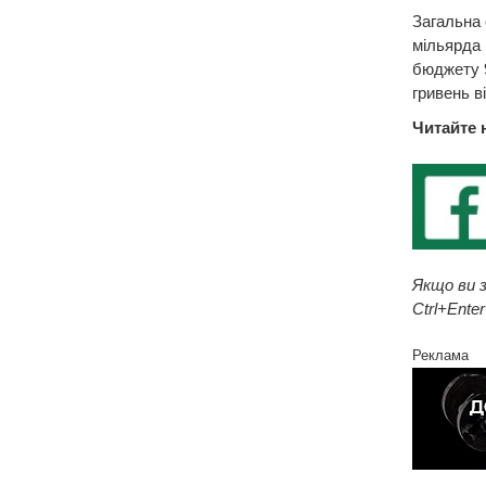
Загальна 
мільярда 
бюджету 9
гривень в
Читайте 
Якщо ви з
Ctrl+Enter
Реклама