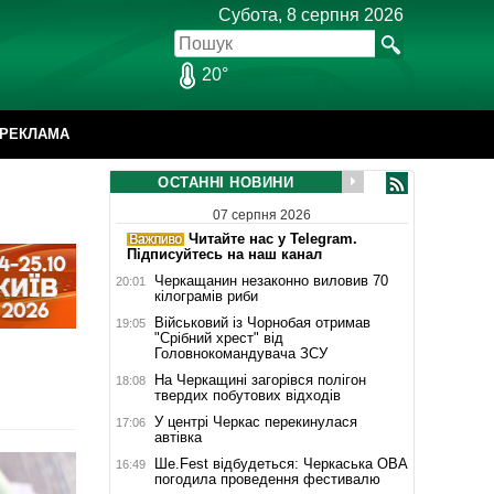
Субота, 8 серпня 2026
20°
РЕКЛАМА
ОСТАННІ НОВИНИ
07 серпня 2026
Читайте нас у Telegram.
Підписуйтесь на наш канал
Черкащанин незаконно виловив 70
20:01
кілограмів риби
Військовий із Чорнобая отримав
19:05
"Срібний хрест" від
Головнокомандувача ЗСУ
На Черкащині загорівся полігон
18:08
твердих побутових відходів
У центрі Черкас перекинулася
17:06
автівка
Ше.Fest відбудеться: Черкаська ОВА
16:49
погодила проведення фестивалю