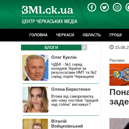
ГОЛОВНА
ЧЕРКАСИ
ОБЛАСТЬ
ГРОШІ
15.06.2
БЛОГИ
Олег Куклін
Реклама
ЧДБК - №1 серед
коледжів України за
результатами НМТ та №2
серед ліцеїв Черкащини
Олена Берестенко
Пона
Втома від саморозвитку,
заде
або чому постійне “працюй
над собою” виснажує?
Віталій
Войцехівський