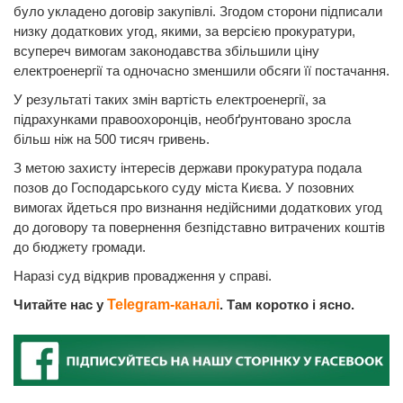
було укладено договір закупівлі. Згодом сторони підписали
низку додаткових угод, якими, за версією прокуратури,
всупереч вимогам законодавства збільшили ціну
електроенергії та одночасно зменшили обсяги її постачання.
У результаті таких змін вартість електроенергії, за
підрахунками правоохоронців, необґрунтовано зросла
більш ніж на 500 тисяч гривень.
З метою захисту інтересів держави прокуратура подала
позов до Господарського суду міста Києва. У позовних
вимогах йдеться про визнання недійсними додаткових угод
до договору та повернення безпідставно витрачених коштів
до бюджету громади.
Наразі суд відкрив провадження у справі.
Читайте нас у
Telegram-каналі
. Там коротко і ясно.