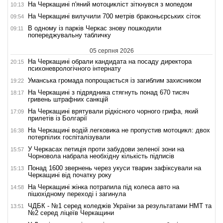
На Черкащині п'яний мотоцикліст зіткнувся з мопедом
10:13
На Черкащині вилучили 700 метрів браконьєрських сіток
09:54
В одному із парків Черкас знову пошкодили
09:11
попереджувальну табличку
05 серпня 2026
На Черкащині обрали кандидата на посаду директора
20:15
психоневрологічного інтернату
Уманська громада попрощається із загиблим захисником
19:22
На Черкащині з підрядника стягнуть понад 670 тисяч
18:17
гривень штрафних санкцій
На Черкащині врятували рідкісного чорного грифа, який
17:09
прилетів із Болгарії
На Черкащині водій легковика не пропустив мотоцикл: двох
16:38
потерпілих госпіталізували
У Черкасах петиція проти забудови зеленої зони на
15:57
Чорновола набрала необхідну кількість підписів
Понад 1600 звернень через укуси тварин зафіксували на
15:13
Черкащині від початку року
На Черкащині жінка потрапила під колеса авто на
14:58
пішохідному переході і загинула
ЧДБК - №1 серед коледжів України за результатами НМТ та
13:51
№2 серед ліцеїв Черкащини