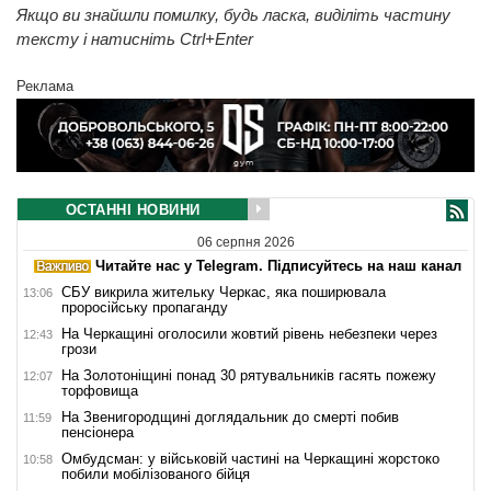
Якщо ви знайшли помилку, будь ласка, виділіть частину
тексту і натисніть Ctrl+Enter
Реклама
ОСТАННІ НОВИНИ
06 серпня 2026
Читайте нас у Telegram. Підписуйтесь на наш канал
СБУ викрила жительку Черкас, яка поширювала
13:06
проросійську пропаганду
На Черкащині оголосили жовтий рівень небезпеки через
12:43
грози
На Золотоніщині понад 30 рятувальників гасять пожежу
12:07
торфовища
На Звенигородщині доглядальник до смерті побив
11:59
пенсіонера
Омбудсман: у військовій частині на Черкащині жорстоко
10:58
побили мобілізованого бійця