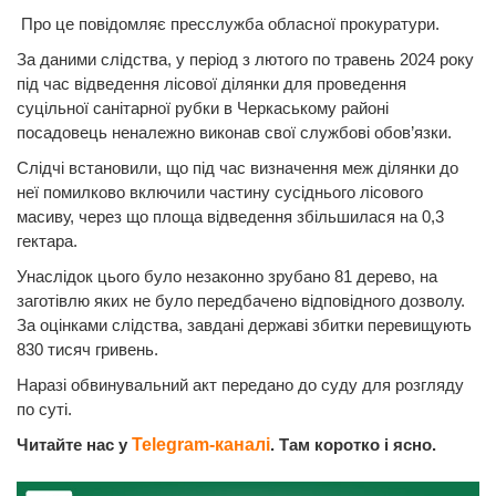
Про це повідомляє пресслужба обласної прокуратури.
За даними слідства, у період з лютого по травень 2024 року
під час відведення лісової ділянки для проведення
суцільної санітарної рубки в Черкаському районі
посадовець неналежно виконав свої службові обов’язки.
Слідчі встановили, що під час визначення меж ділянки до
неї помилково включили частину сусіднього лісового
масиву, через що площа відведення збільшилася на 0,3
гектара.
Унаслідок цього було незаконно зрубано 81 дерево, на
заготівлю яких не було передбачено відповідного дозволу.
За оцінками слідства, завдані державі збитки перевищують
830 тисяч гривень.
Наразі обвинувальний акт передано до суду для розгляду
по суті.
Читайте нас у
Telegram-каналі
. Там коротко і ясно.