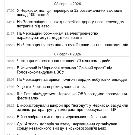
08 серпня 2026
У Черкасах поліція перевірила 12 розважальних закладів і
17:02
понад 100 людей
На Золотоніщині пішохід перебігав дорогу поза переходом і
14:14
потрапив під авто
На Черкащині боржникам за електроенергію
11:37
нараховуватимуть додаткові кошти
На Черкащині через підпал сухої трави вогонь пошкодив ліс
09:23
07 серпня 2026
Черкащанин незаконно виловив 70 кілограмів риби
20:01
Військовий із Чорнобая отримав "Срібний хрест" від
19:05
Головнокомандувача ЗСУ
На Черкащині загорівся полігон твердих побутових відходів
18:08
У центрі Черкас перекинулася автівка
17:06
Ше.Fest відбудеться: Черкаська ОВА погодила проведення
16:49
фестивалю
Використовували шифри про "погоду": у Черкасах засудили
16:15
адміністратора груп у телеграмі про пересування ТЦК
Війна забрала життя двох черкаських військових
15:33
До 14 тисяч доларів за втечу: черкащанин організував
15:20
схему незаконного виїзду військовозобов'язаних