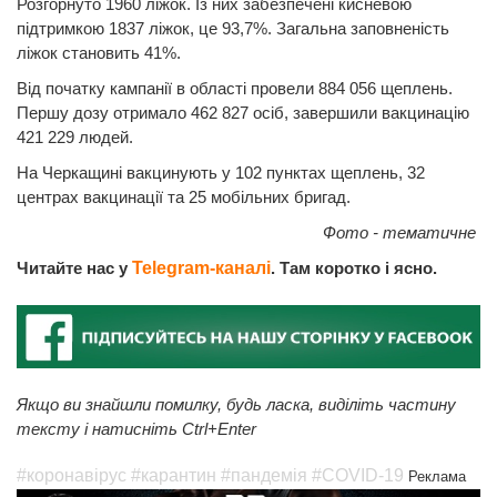
Розгорнуто 1960 ліжок. Із них забезпечені кисневою
підтримкою 1837 ліжок, це 93,7%. Загальна заповненість
ліжок становить 41%.
Від початку кампанії в області провели 884 056 щеплень.
Першу дозу отримало 462 827 осіб, завершили вакцинацію
421 229 людей.
На Черкащині вакцинують у 102 пунктах щеплень, 32
центрах вакцинації та 25 мобільних бригад.
Фото - тематичне
Читайте нас у
Telegram-каналі
. Там коротко і ясно.
Якщо ви знайшли помилку, будь ласка, виділіть частину
тексту і натисніть Ctrl+Enter
#коронавірус
#карантин
#пандемія
#COVID-19
Реклама