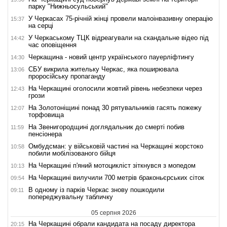
парку "Нижньосульський"
У Черкасах 75-річній жінці провели малоінвазивну операцію
15:37
на серці
У Черкаському ТЦК відреагували на скандальне відео під
14:42
час оповіщення
Черкащина - новий центр українського пауерліфтингу
14:30
СБУ викрила жительку Черкас, яка поширювала
13:06
проросійську пропаганду
На Черкащині оголосили жовтий рівень небезпеки через
12:43
грози
На Золотоніщині понад 30 рятувальників гасять пожежу
12:07
торфовища
На Звенигородщині доглядальник до смерті побив
11:59
пенсіонера
Омбудсман: у військовій частині на Черкащині жорстоко
10:58
побили мобілізованого бійця
На Черкащині п'яний мотоцикліст зіткнувся з мопедом
10:13
На Черкащині вилучили 700 метрів браконьєрських сіток
09:54
В одному із парків Черкас знову пошкодили
09:11
попереджувальну табличку
05 серпня 2026
На Черкащині обрали кандидата на посаду директора
20:15