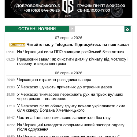
ОСТАННІ НОВИНИ
07 серпня 2026
Читайте нас у Telegram. Підписуйтесь на наш канал
На Черкащині сили ППО знищили російський безпілотник
09:31
Іграшковий завал: як очистити дитячу кімнату від мотлоху і
09:20
повернути витрачені гроші
06 серпня 2026
Черкащина втратила розвідника-сапера
20:09
У Черкасах шукають причетних до отруєння дерев
19:03
У Черкасах тимчасово перекриють рух на трьох вулицях
18:08
через ремонт тепломереж
У Черкасах після обвалу ґрунту почали укріплювати схил
17:19
біля скверу Богдана Хмельницького
Частина Тального тимчасово залишиться без газу
16:47
На Черкащині молодята оформили новий паспорт одразу
16:22
після одруження
На Черкащині суд повернув державі землі на території
15:50