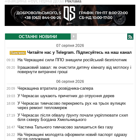
#вакцина
#бустерна доза
Реклама
ОСТАННІ НОВИНИ
07 серпня 2026
Читайте нас у Telegram. Підписуйтесь на наш канал
На Черкащині сили ППО знищили російський безпілотник
09:31
Іграшковий завал: як очистити дитячу кімнату від мотлоху і
09:20
повернути витрачені гроші
06 серпня 2026
Черкащина втратила розвідника-сапера
20:09
У Черкасах шукають причетних до отруєння дерев
19:03
У Черкасах тимчасово перекриють рух на трьох вулицях
18:08
через ремонт тепломереж
У Черкасах після обвалу ґрунту почали укріплювати схил
17:19
біля скверу Богдана Хмельницького
Частина Тального тимчасово залишиться без газу
16:47
На Черкащині молодята оформили новий паспорт одразу
16:22
після одруження