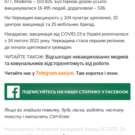
077, Moderna – 103 825. Бустерною дозою усього
вакцинувалися 16 495 людей, додатковою – 536.
На Черкащині вакцинують у 104 пунктах щеплення, 32
центрах вакцинації та 25 мобільних бригад.
Нагадаємо, вакцинація від COVID-19 в Україні розпочалася
з 24 лютого 2021 року. Черкащина стала першим регіоном,
де почали щеплювати громадян.
ЧИТАЙТЕ ТАКОЖ:
Відсьогодні невакцинованих медиків
та комунальників відсторонятимуть від роботи.
Читайте нас у
Telegram-каналі
. Там коротко і ясно.
Якщо ви знайшли помилку, будь ласка, виділіть частину
тексту і натисніть Ctrl+Enter
#коронавірус
#карантин
#пандемія
#ковід
#COVID-19