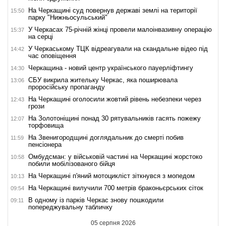
На Черкащині суд повернув державі землі на території
15:50
парку "Нижньосульський"
У Черкасах 75-річній жінці провели малоінвазивну операцію
15:37
на серці
У Черкаському ТЦК відреагували на скандальне відео під
14:42
час оповіщення
Черкащина - новий центр українського пауерліфтингу
14:30
СБУ викрила жительку Черкас, яка поширювала
13:06
проросійську пропаганду
На Черкащині оголосили жовтий рівень небезпеки через
12:43
грози
На Золотоніщині понад 30 рятувальників гасять пожежу
12:07
торфовища
На Звенигородщині доглядальник до смерті побив
11:59
пенсіонера
Омбудсман: у військовій частині на Черкащині жорстоко
10:58
побили мобілізованого бійця
На Черкащині п'яний мотоцикліст зіткнувся з мопедом
10:13
На Черкащині вилучили 700 метрів браконьєрських сіток
09:54
В одному із парків Черкас знову пошкодили
09:11
попереджувальну табличку
05 серпня 2026