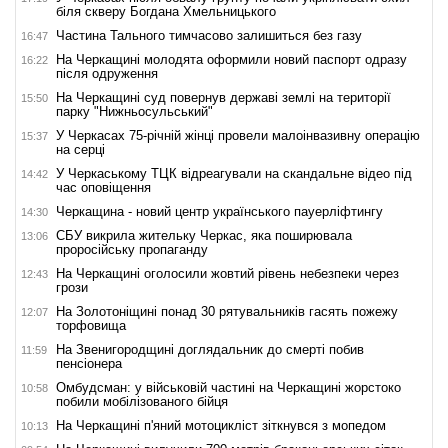
біля скверу Богдана Хмельницького
Частина Тального тимчасово залишиться без газу
16:47
На Черкащині молодята оформили новий паспорт одразу
16:22
після одруження
На Черкащині суд повернув державі землі на території
15:50
парку "Нижньосульський"
У Черкасах 75-річній жінці провели малоінвазивну операцію
15:37
на серці
У Черкаському ТЦК відреагували на скандальне відео під
14:42
час оповіщення
Черкащина - новий центр українського пауерліфтингу
14:30
СБУ викрила жительку Черкас, яка поширювала
13:06
проросійську пропаганду
На Черкащині оголосили жовтий рівень небезпеки через
12:43
грози
На Золотоніщині понад 30 рятувальників гасять пожежу
12:07
торфовища
На Звенигородщині доглядальник до смерті побив
11:59
пенсіонера
Омбудсман: у військовій частині на Черкащині жорстоко
10:58
побили мобілізованого бійця
На Черкащині п'яний мотоцикліст зіткнувся з мопедом
10:13