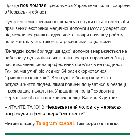
Про це
повідомляє
пресслужба Управління поліції охорони
в Черкаській області.
Ручні системи тривожної сигналізації були встановлені, аби
працівники екстреної медичної допомоги могли уберегтися
від можливих ризиків, адже часто, попри важливу роботу,
вони контактують також із агресивними пацієнтами.
"Випадки, коли бригади швидкої допомоги наражаються на
небезпеку від хуліганських та інших протиправних дій під
час виконання своїх професійних обов’язків не поодинокі.
Так, за минулий рік медики 64 рази скористалися
"тривожною кнопкою". Виконуючи благородну місію –
рятуючи життя людей, лікарі повинні почуватися в безпеці",
– розповідає начальник Управління поліції охорони в
Черкаській області полковник поліції Василь Курятник.
ЧИТАЙТЕ ТАКОЖ:
Неадекватний чоловік у Черкасах
погрожував фельдшеру "екстренки".
Читайте нас у
Telegram-каналі
. Там коротко і ясно.