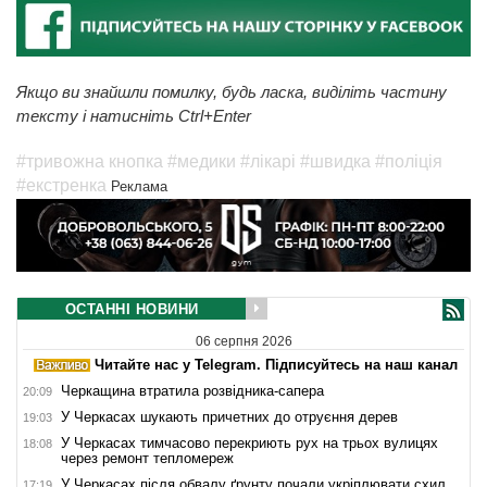
Якщо ви знайшли помилку, будь ласка, виділіть частину
тексту і натисніть Ctrl+Enter
#тривожна кнопка
#медики
#лікарі
#швидка
#поліція
#екстренка
Реклама
ОСТАННІ НОВИНИ
06 серпня 2026
Читайте нас у Telegram. Підписуйтесь на наш канал
Черкащина втратила розвідника-сапера
20:09
У Черкасах шукають причетних до отруєння дерев
19:03
У Черкасах тимчасово перекриють рух на трьох вулицях
18:08
через ремонт тепломереж
У Черкасах після обвалу ґрунту почали укріплювати схил
17:19