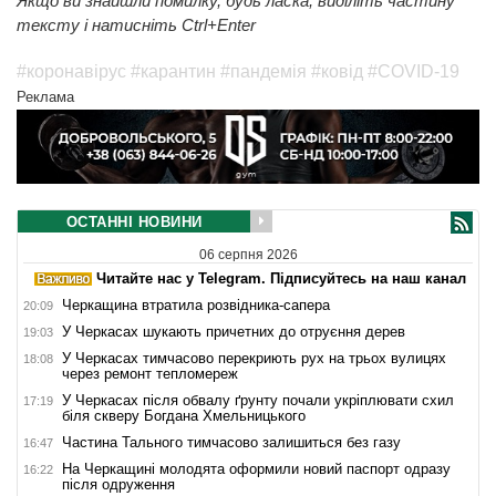
Якщо ви знайшли помилку, будь ласка, виділіть частину
тексту і натисніть Ctrl+Enter
#коронавірус
#карантин
#пандемія
#ковід
#COVID-19
Реклама
ОСТАННІ НОВИНИ
06 серпня 2026
Читайте нас у Telegram. Підписуйтесь на наш канал
Черкащина втратила розвідника-сапера
20:09
У Черкасах шукають причетних до отруєння дерев
19:03
У Черкасах тимчасово перекриють рух на трьох вулицях
18:08
через ремонт тепломереж
У Черкасах після обвалу ґрунту почали укріплювати схил
17:19
біля скверу Богдана Хмельницького
Частина Тального тимчасово залишиться без газу
16:47
На Черкащині молодята оформили новий паспорт одразу
16:22
після одруження