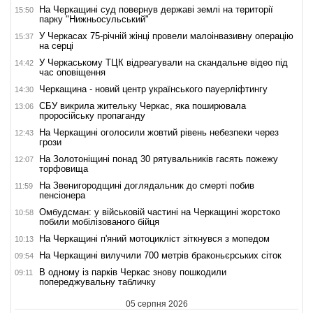
На Черкащині суд повернув державі землі на території
15:50
парку "Нижньосульський"
У Черкасах 75-річній жінці провели малоінвазивну операцію
15:37
на серці
У Черкаському ТЦК відреагували на скандальне відео під
14:42
час оповіщення
Черкащина - новий центр українського пауерліфтингу
14:30
СБУ викрила жительку Черкас, яка поширювала
13:06
проросійську пропаганду
На Черкащині оголосили жовтий рівень небезпеки через
12:43
грози
На Золотоніщині понад 30 рятувальників гасять пожежу
12:07
торфовища
На Звенигородщині доглядальник до смерті побив
11:59
пенсіонера
Омбудсман: у військовій частині на Черкащині жорстоко
10:58
побили мобілізованого бійця
На Черкащині п'яний мотоцикліст зіткнувся з мопедом
10:13
На Черкащині вилучили 700 метрів браконьєрських сіток
09:54
В одному із парків Черкас знову пошкодили
09:11
попереджувальну табличку
05 серпня 2026