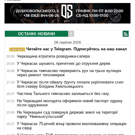
ОСТАННІ НОВИНИ
06 серпня 2026
Читайте нас у Telegram. Підписуйтесь на наш канал
Черкащина втратила розвідника-сапера
20:09
У Черкасах шукають причетних до отруєння дерев
19:03
У Черкасах тимчасово перекриють рух на трьох вулицях
18:08
через ремонт тепломереж
У Черкасах після обвалу ґрунту почали укріплювати схил
17:19
біля скверу Богдана Хмельницького
Частина Тального тимчасово залишиться без газу
16:47
На Черкащині молодята оформили новий паспорт одразу
16:22
після одруження
На Черкащині суд повернув державі землі на території
15:50
парку "Нижньосульський"
У Черкасах 75-річній жінці провели малоінвазивну операцію
15:37
на серці