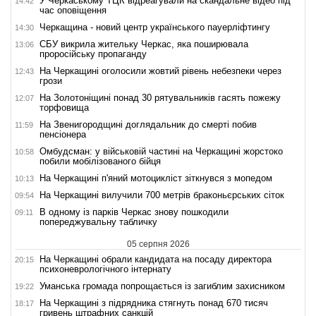
У Черкаському ТЦК відреагували на скандальне відео під
14:42
час оповіщення
Черкащина - новий центр українського пауерліфтингу
14:30
СБУ викрила жительку Черкас, яка поширювала
13:06
проросійську пропаганду
На Черкащині оголосили жовтий рівень небезпеки через
12:43
грози
На Золотоніщині понад 30 рятувальників гасять пожежу
12:07
торфовища
На Звенигородщині доглядальник до смерті побив
11:59
пенсіонера
Омбудсман: у військовій частині на Черкащині жорстоко
10:58
побили мобілізованого бійця
На Черкащині п'яний мотоцикліст зіткнувся з мопедом
10:13
На Черкащині вилучили 700 метрів браконьєрських сіток
09:54
В одному із парків Черкас знову пошкодили
09:11
попереджувальну табличку
05 серпня 2026
На Черкащині обрали кандидата на посаду директора
20:15
психоневрологічного інтернату
Уманська громада попрощається із загиблим захисником
19:22
На Черкащині з підрядника стягнуть понад 670 тисяч
18:17
гривень штрафних санкцій