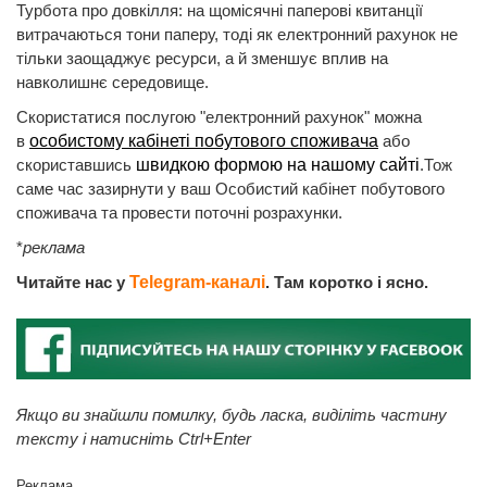
Турбота про довкілля: на щомісячні паперові квитанції
витрачаються тони паперу, тоді як електронний рахунок не
тільки заощаджує ресурси, а й зменшує вплив на
навколишнє середовище.
Скористатися послугою "електронний рахунок" можна
в
особистому кабінеті побутового споживача
або
скориставшись
швидкою формою на нашому сайті
.Тож
саме час зазирнути у ваш Особистий кабінет побутового
споживача та провести поточні розрахунки.
*
реклама
Читайте нас у
Telegram-каналі
. Там коротко і ясно.
Якщо ви знайшли помилку, будь ласка, виділіть частину
тексту і натисніть Ctrl+Enter
Реклама