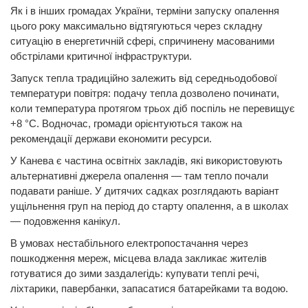
Як і в інших громадах України, терміни запуску опалення
цього року максимально відтягуються через складну
ситуацію в енергетичній сфері, спричинену масованими
обстрілами критичної інфраструктури.
Запуск тепла традиційно залежить від середньодобової
температури повітря: подачу тепла дозволено починати,
коли температура протягом трьох діб поспіль не перевищує
+8 °C. Водночас, громади орієнтуються також на
рекомендації держави економити ресурси.
У Канева є частина освітніх закладів, які використовують
альтернативні джерела опалення — там тепло почали
подавати раніше. У дитячих садках розглядають варіант
ущільнення груп на період до старту опалення, а в школах
— подовження канікул.
В умовах нестабільного електропостачання через
пошкодження мереж, місцева влада закликає жителів
готуватися до зими заздалегідь: купувати теплі речі,
ліхтарики, павербанки, запасатися батарейками та водою.