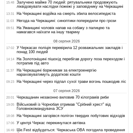
Залучено майже 70 людей: рятувальники продовжують
15:48
ліквідовувати наслідки пожежі у заповіднику на Черкащині
На Черкащині водійка на смерть збила велосипедиста
13:31
Негода на Черкащині: синоптики попередили про грози
11:03
На Уманщині чоловік напав на собаку з палицею та
09:51
намагався наїхати на іншу тварину
08 серпня 2026
У Черкасах поліція перевірила 12 розважальних закладів і
17:02
понад 100 людей
На Золотоніщині пішохід перебігав дорогу поза переходом і
14:14
потрапив під авто
На Черкащині боржникам за електроенергію
11:37
нараховуватимуть додаткові кошти
На Черкащині через підпал сухої трави вогонь пошкодив ліс
09:23
07 серпня 2026
Черкащанин незаконно виловив 70 кілограмів риби
20:01
Військовий із Чорнобая отримав "Срібний хрест" від
19:05
Головнокомандувача ЗСУ
На Черкащині загорівся полігон твердих побутових відходів
18:08
У центрі Черкас перекинулася автівка
17:06
Ше.Fest відбудеться: Черкаська ОВА погодила проведення
16:49