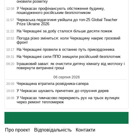
оновили розмітку
У Черкасах профінансують обстеження будинку,
12:08
пошкодженого російським безпілотником
Черкаська педагогиня увійшла до топ-25 Global Teacher
11:57
Prize Ukraine 2026
На Черкащині за добу сталося більше десяти пожеж
11:22
Погода різко зміниться: коли Черкащину накриє грозовий
10:52
фронт
На Черкащині провели в останню путь прикордонника
10:17
На Черкащині сили ППО знищили російський безпілотник
09:31
Іграшковий завал: як очистити дитячу кімнату від мотлоху і
09:20
повернути витрачені гроші
06 серпня 2026
Черкащина втратила розвідника-сапера
20:09
У Черкасах шукають причетних до отруєння дерев
19:03
У Черкасах тимчасово перекриють рух на трьох вулицях
18:08
через ремонт тепломереж
Про проект
Відповідальність
Контакти