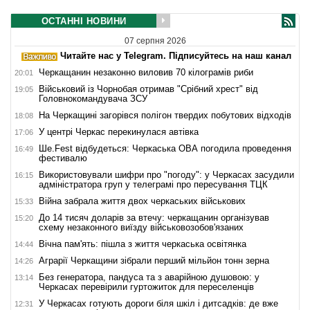
ОСТАННІ НОВИНИ
07 серпня 2026
Читайте нас у Telegram. Підписуйтесь на наш канал
Черкащанин незаконно виловив 70 кілограмів риби
20:01
Військовий із Чорнобая отримав "Срібний хрест" від
19:05
Головнокомандувача ЗСУ
На Черкащині загорівся полігон твердих побутових відходів
18:08
У центрі Черкас перекинулася автівка
17:06
Ше.Fest відбудеться: Черкаська ОВА погодила проведення
16:49
фестивалю
Використовували шифри про "погоду": у Черкасах засудили
16:15
адміністратора груп у телеграмі про пересування ТЦК
Війна забрала життя двох черкаських військових
15:33
До 14 тисяч доларів за втечу: черкащанин організував
15:20
схему незаконного виїзду військовозобов'язаних
Вічна пам'ять: пішла з життя черкаська освітянка
14:44
Аграрії Черкащини зібрали перший мільйон тонн зерна
14:26
Без генератора, пандуса та з аварійною душовою: у
13:14
Черкасах перевірили гуртожиток для переселенців
У Черкасах готують дороги біля шкіл і дитсадків: де вже
12:31