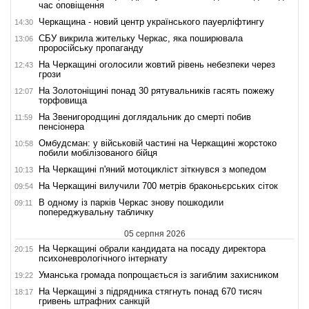
час оповіщення
Черкащина - новий центр українського пауерліфтингу
14:30
СБУ викрила жительку Черкас, яка поширювала
13:06
проросійську пропаганду
На Черкащині оголосили жовтий рівень небезпеки через
12:43
грози
На Золотоніщині понад 30 рятувальників гасять пожежу
12:07
торфовища
На Звенигородщині доглядальник до смерті побив
11:59
пенсіонера
Омбудсман: у військовій частині на Черкащині жорстоко
10:58
побили мобілізованого бійця
На Черкащині п'яний мотоцикліст зіткнувся з мопедом
10:13
На Черкащині вилучили 700 метрів браконьєрських сіток
09:54
В одному із парків Черкас знову пошкодили
09:11
попереджувальну табличку
05 серпня 2026
На Черкащині обрали кандидата на посаду директора
20:15
психоневрологічного інтернату
Уманська громада попрощається із загиблим захисником
19:22
На Черкащині з підрядника стягнуть понад 670 тисяч
18:17
гривень штрафних санкцій