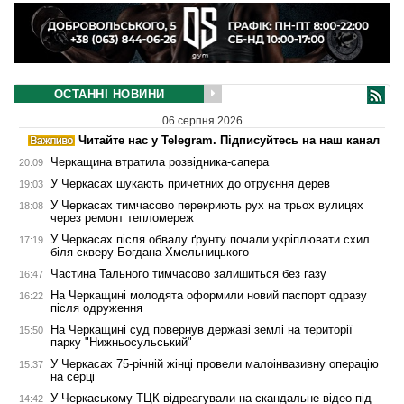
ОСТАННІ НОВИНИ
06 серпня 2026
Читайте нас у Telegram. Підписуйтесь на наш канал
Черкащина втратила розвідника-сапера
20:09
У Черкасах шукають причетних до отруєння дерев
19:03
У Черкасах тимчасово перекриють рух на трьох вулицях
18:08
через ремонт тепломереж
У Черкасах після обвалу ґрунту почали укріплювати схил
17:19
біля скверу Богдана Хмельницького
Частина Тального тимчасово залишиться без газу
16:47
На Черкащині молодята оформили новий паспорт одразу
16:22
після одруження
На Черкащині суд повернув державі землі на території
15:50
парку "Нижньосульський"
У Черкасах 75-річній жінці провели малоінвазивну операцію
15:37
на серці
У Черкаському ТЦК відреагували на скандальне відео під
14:42