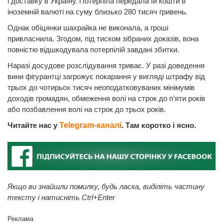
і доставку в Україну. Потерпіла передала їй кошти в
іноземній валюті на суму близько 280 тисяч гривень.
Однак обіцянки шахрайка не виконала, а гроші
привласнила. Згодом, під тиском зібраних доказів, вона
повністю відшкодувала потерпілій завдані збитки.
Наразі досудове розслідування триває. У разі доведення
вини фігурантці загрожує покарання у вигляді штрафу від
трьох до чотирьох тисяч неоподатковуваних мінімумів
доходів громадян, обмеження волі на строк до п’яти років
або позбавлення волі на строк до трьох років.
Читайте нас у
Telegram-каналі
. Там коротко і ясно.
Якщо ви знайшли помилку, будь ласка, виділіть частину
тексту і натисніть Ctrl+Enter
Реклама