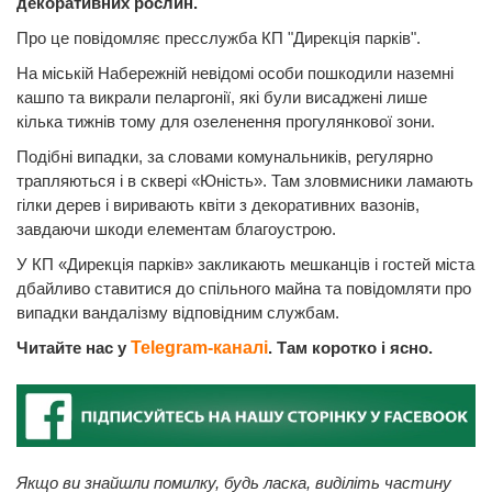
декоративних рослин.
Про це повідомляє пресслужба КП "Дирекція парків".
На міській Набережній невідомі особи пошкодили наземні
кашпо та викрали пеларгонії, які були висаджені лише
кілька тижнів тому для озеленення прогулянкової зони.
Подібні випадки, за словами комунальників, регулярно
трапляються і в сквері «Юність». Там зловмисники ламають
гілки дерев і виривають квіти з декоративних вазонів,
завдаючи шкоди елементам благоустрою.
У КП «Дирекція парків» закликають мешканців і гостей міста
дбайливо ставитися до спільного майна та повідомляти про
випадки вандалізму відповідним службам.
Читайте нас у
Telegram-каналі
. Там коротко і ясно.
Якщо ви знайшли помилку, будь ласка, виділіть частину