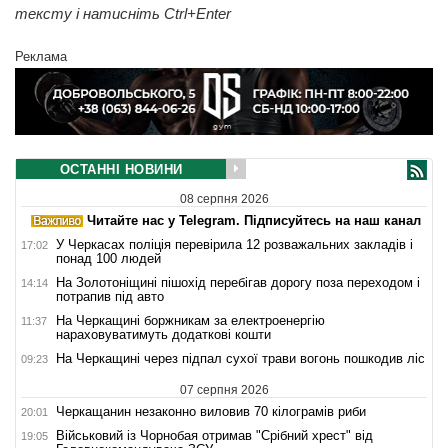
тексту і натисніть Ctrl+Enter
Реклама
ОСТАННІ НОВИНИ
08 серпня 2026
Читайте нас у Telegram. Підписуйтесь на наш канал
У Черкасах поліція перевірила 12 розважальних закладів і
17:02
понад 100 людей
На Золотоніщині пішохід перебігав дорогу поза переходом і
14:14
потрапив під авто
На Черкащині боржникам за електроенергію
11:37
нараховуватимуть додаткові кошти
На Черкащині через підпал сухої трави вогонь пошкодив ліс
09:23
07 серпня 2026
Черкащанин незаконно виловив 70 кілограмів риби
20:01
Військовий із Чорнобая отримав "Срібний хрест" від
19:05