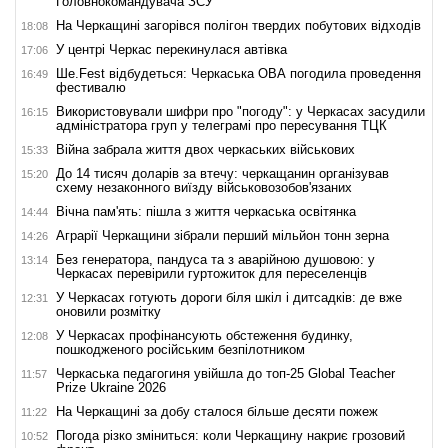
Головнокомандувача ЗСУ
На Черкащині загорівся полігон твердих побутових відходів
18:08
У центрі Черкас перекинулася автівка
17:06
Ше.Fest відбудеться: Черкаська ОВА погодила проведення
16:49
фестивалю
Використовували шифри про "погоду": у Черкасах засудили
16:15
адміністратора груп у телеграмі про пересування ТЦК
Війна забрала життя двох черкаських військових
15:33
До 14 тисяч доларів за втечу: черкащанин організував
15:20
схему незаконного виїзду військовозобов'язаних
Вічна пам'ять: пішла з життя черкаська освітянка
14:44
Аграрії Черкащини зібрали перший мільйон тонн зерна
14:26
Без генератора, пандуса та з аварійною душовою: у
13:14
Черкасах перевірили гуртожиток для переселенців
У Черкасах готують дороги біля шкіл і дитсадків: де вже
12:31
оновили розмітку
У Черкасах профінансують обстеження будинку,
12:08
пошкодженого російським безпілотником
Черкаська педагогиня увійшла до топ-25 Global Teacher
11:57
Prize Ukraine 2026
На Черкащині за добу сталося більше десяти пожеж
11:22
Погода різко зміниться: коли Черкащину накриє грозовий
10:52