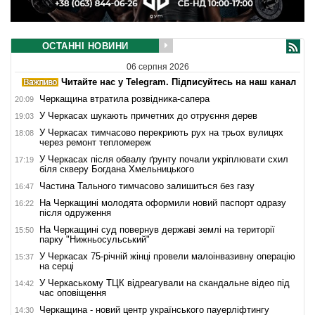
ОСТАННІ НОВИНИ
06 серпня 2026
Читайте нас у Telegram. Підписуйтесь на наш канал
Черкащина втратила розвідника-сапера
20:09
У Черкасах шукають причетних до отруєння дерев
19:03
У Черкасах тимчасово перекриють рух на трьох вулицях
18:08
через ремонт тепломереж
У Черкасах після обвалу ґрунту почали укріплювати схил
17:19
біля скверу Богдана Хмельницького
Частина Тального тимчасово залишиться без газу
16:47
На Черкащині молодята оформили новий паспорт одразу
16:22
після одруження
На Черкащині суд повернув державі землі на території
15:50
парку "Нижньосульський"
У Черкасах 75-річній жінці провели малоінвазивну операцію
15:37
на серці
У Черкаському ТЦК відреагували на скандальне відео під
14:42
час оповіщення
Черкащина - новий центр українського пауерліфтингу
14:30