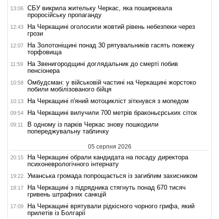
СБУ викрила жительку Черкас, яка поширювала
13:06
проросійську пропаганду
На Черкащині оголосили жовтий рівень небезпеки через
12:43
грози
На Золотоніщині понад 30 рятувальників гасять пожежу
12:07
торфовища
На Звенигородщині доглядальник до смерті побив
11:59
пенсіонера
Омбудсман: у військовій частині на Черкащині жорстоко
10:58
побили мобілізованого бійця
На Черкащині п'яний мотоцикліст зіткнувся з мопедом
10:13
На Черкащині вилучили 700 метрів браконьєрських сіток
09:54
В одному із парків Черкас знову пошкодили
09:11
попереджувальну табличку
05 серпня 2026
На Черкащині обрали кандидата на посаду директора
20:15
психоневрологічного інтернату
Уманська громада попрощається із загиблим захисником
19:22
На Черкащині з підрядника стягнуть понад 670 тисяч
18:17
гривень штрафних санкцій
На Черкащині врятували рідкісного чорного грифа, який
17:09
прилетів із Болгарії