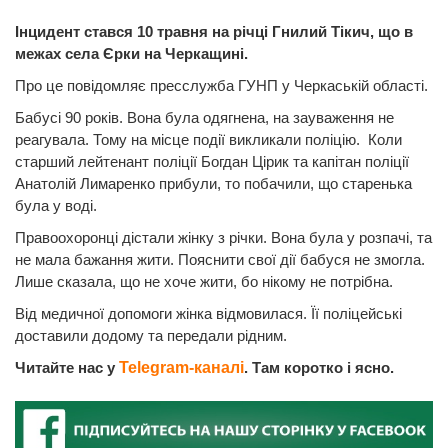
Інцидент стався 10 травня на річці Гнилий Тікич, що в
межах села Єрки на Черкащині.
Про це повідомляє пресслужба ГУНП у Черкаській області.
Бабусі 90 років. Вона була одягнена, на зауваження не
реагувала. Тому на місце події викликали поліцію. Коли
старший лейтенант поліції Богдан Цірик та капітан поліції
Анатолій Лимаренко прибули, то побачили, що старенька
була у воді.
Правоохоронці дістали жінку з річки. Вона була у розпачі, та
не мала бажання жити. Пояснити свої дії бабуся не змогла.
Лише сказала, що не хоче жити, бо нікому не потрібна.
Від медичної допомоги жінка відмовилася. Її поліцейські
доставили додому та передали рідним.
Читайте нас у
Telegram-каналі
. Там коротко і ясно.