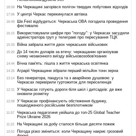
На Черкащині загорівся полігон твердих побутових відходів
18:08
У центрі Черкас перекинулася автівка
17:06
Ше.Fest відбудеться: Черкаська ОВА погодила проведення
16:49
фестивалю
Використовували шифри про "погоду": у Черкасах засудили
16:15
адміністратора груп у телеграмі про пересування ТЦК
Війна забрала життя двох черкаських військових
15:33
До 14 тисяч доларів за втечу: черкащанин організував
15:20
схему незаконного виїзду військовозобов'язаних
Вічна пам'ять: пішла з життя черкаська освітянка
14:44
Аграрії Черкащини зібрали перший мільйон тонн зерна
14:26
Без генератора, пандуса та з аварійною душовою: у
13:14
Черкасах перевірили гуртожиток для переселенців
У Черкасах готують дороги біля шкіл і дитсадків: де вже
12:31
оновили розмітку
У Черкасах профінансують обстеження будинку,
12:08
пошкодженого російським безпілотником
Черкаська педагогиня увійшла до топ-25 Global Teacher
11:57
Prize Ukraine 2026
На Черкащині за добу сталося більше десяти пожеж
11:22
Погода різко зміниться: коли Черкащину накриє грозовий
10:52
фронт