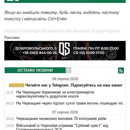
Якщо ви знайшли помилку, будь ласка, виділіть частину
тексту і натисніть Ctrl+Enter
#бабуся
#поліція
#самогубство
#накласти руки
#річка
Реклама
ОСТАННІ НОВИНИ
08 серпня 2026
Читайте нас у Telegram. Підписуйтесь на наш канал
На Черкащині боржникам за електроенергію
11:37
нараховуватимуть додаткові кошти
На Черкащині через підпал сухої трави вогонь пошкодив ліс
09:23
07 серпня 2026
Черкащанин незаконно виловив 70 кілограмів риби
20:01
Військовий із Чорнобая отримав "Срібний хрест" від
19:05
Головнокомандувача ЗСУ