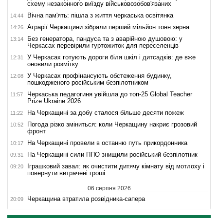
схему незаконного виїзду військовозобов'язаних
Вічна пам'ять: пішла з життя черкаська освітянка
14:44
Аграрії Черкащини зібрали перший мільйон тонн зерна
14:26
Без генератора, пандуса та з аварійною душовою: у
13:14
Черкасах перевірили гуртожиток для переселенців
У Черкасах готують дороги біля шкіл і дитсадків: де вже
12:31
оновили розмітку
У Черкасах профінансують обстеження будинку,
12:08
пошкодженого російським безпілотником
Черкаська педагогиня увійшла до топ-25 Global Teacher
11:57
Prize Ukraine 2026
На Черкащині за добу сталося більше десяти пожеж
11:22
Погода різко зміниться: коли Черкащину накриє грозовий
10:52
фронт
На Черкащині провели в останню путь прикордонника
10:17
На Черкащині сили ППО знищили російський безпілотник
09:31
Іграшковий завал: як очистити дитячу кімнату від мотлоху і
09:20
повернути витрачені гроші
06 серпня 2026
Черкащина втратила розвідника-сапера
20:09