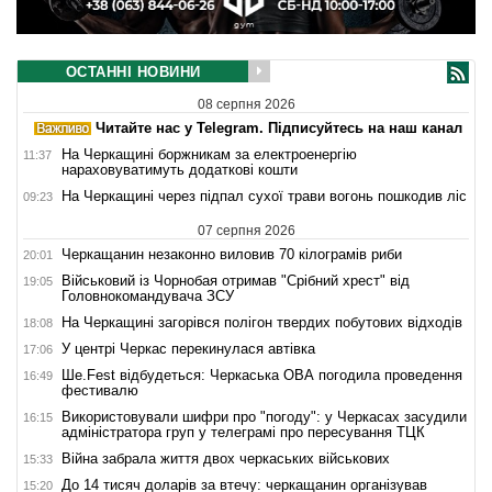
ОСТАННІ НОВИНИ
08 серпня 2026
Читайте нас у Telegram. Підписуйтесь на наш канал
На Черкащині боржникам за електроенергію
11:37
нараховуватимуть додаткові кошти
На Черкащині через підпал сухої трави вогонь пошкодив ліс
09:23
07 серпня 2026
Черкащанин незаконно виловив 70 кілограмів риби
20:01
Військовий із Чорнобая отримав "Срібний хрест" від
19:05
Головнокомандувача ЗСУ
На Черкащині загорівся полігон твердих побутових відходів
18:08
У центрі Черкас перекинулася автівка
17:06
Ше.Fest відбудеться: Черкаська ОВА погодила проведення
16:49
фестивалю
Використовували шифри про "погоду": у Черкасах засудили
16:15
адміністратора груп у телеграмі про пересування ТЦК
Війна забрала життя двох черкаських військових
15:33
До 14 тисяч доларів за втечу: черкащанин організував
15:20