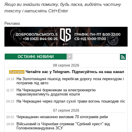
Якщо ви знайшли помилку, будь ласка, виділіть частину
тексту і натисніть Ctrl+Enter
Реклама
ОСТАННІ НОВИНИ
08 серпня 2026
Читайте нас у Telegram. Підписуйтесь на наш канал
На Золотоніщині пішохід перебігав дорогу поза переходом і
14:14
потрапив під авто
На Черкащині боржникам за електроенергію
11:37
нараховуватимуть додаткові кошти
На Черкащині через підпал сухої трави вогонь пошкодив ліс
09:23
07 серпня 2026
Черкащанин незаконно виловив 70 кілограмів риби
20:01
Військовий із Чорнобая отримав "Срібний хрест" від
19:05
Головнокомандувача ЗСУ