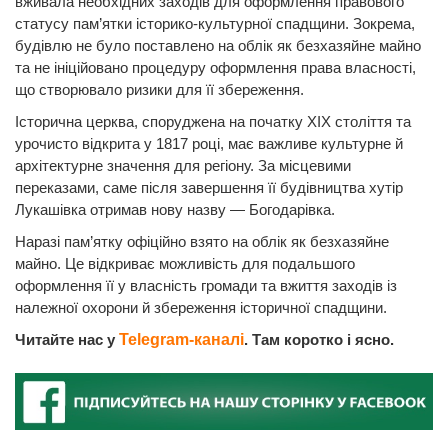
вживала необхідних заходів для оформлення правового
статусу пам’ятки історико-культурної спадщини. Зокрема,
будівлю не було поставлено на облік як безхазяйне майно
та не ініційовано процедуру оформлення права власності,
що створювало ризики для її збереження.
Історична церква, споруджена на початку XIX століття та
урочисто відкрита у 1817 році, має важливе культурне й
архітектурне значення для регіону. За місцевими
переказами, саме після завершення її будівництва хутір
Лукашівка отримав нову назву — Богодарівка.
Наразі пам’ятку офіційно взято на облік як безхазяйне
майно. Це відкриває можливість для подальшого
оформлення її у власність громади та вжиття заходів із
належної охорони й збереження історичної спадщини.
Читайте нас у
Telegram-каналі
. Там коротко і ясно.