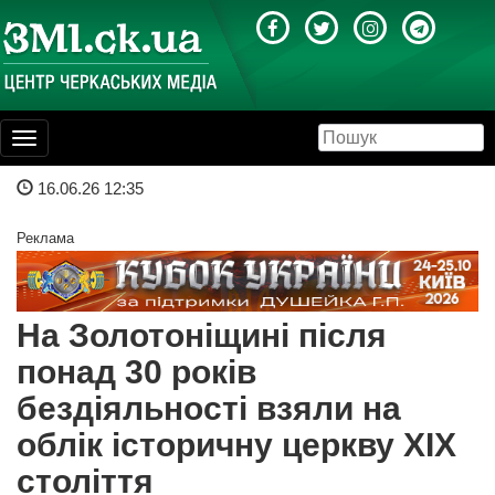
Toggle
navigation
16.06.26 12:35
Реклама
На Золотоніщині після
понад 30 років
бездіяльності взяли на
облік історичну церкву XIX
століття