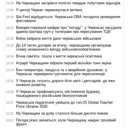
На Черкащині загорівся полігон твердих побутових відходів
18:08
У центрі Черкас перекинулася автівка
17:06
Ше.Fest відбудеться: Черкаська ОВА погодила проведення
16:49
фестивалю
Використовували шифри про "погоду": у Черкасах засудили
16:15
адміністратора груп у телеграмі про пересування ТЦК
Війна забрала життя двох черкаських військових
15:33
До 14 тисяч доларів за втечу: черкащанин організував
15:20
схему незаконного виїзду військовозобов'язаних
Вічна пам'ять: пішла з життя черкаська освітянка
14:44
Аграрії Черкащини зібрали перший мільйон тонн зерна
14:26
Без генератора, пандуса та з аварійною душовою: у
13:14
Черкасах перевірили гуртожиток для переселенців
У Черкасах готують дороги біля шкіл і дитсадків: де вже
12:31
оновили розмітку
У Черкасах профінансують обстеження будинку,
12:08
пошкодженого російським безпілотником
Черкаська педагогиня увійшла до топ-25 Global Teacher
11:57
Prize Ukraine 2026
На Черкащині за добу сталося більше десяти пожеж
11:22
Погода різко зміниться: коли Черкащину накриє грозовий
10:52
фронт