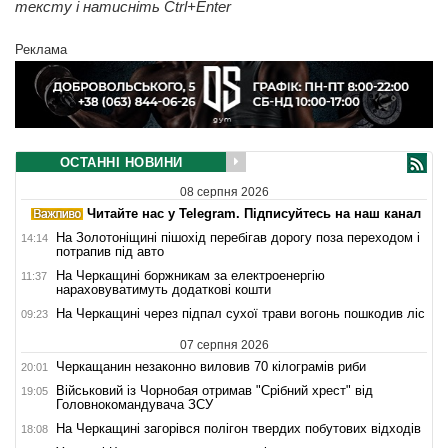
тексту і натисніть Ctrl+Enter
Реклама
ОСТАННІ НОВИНИ
08 серпня 2026
Читайте нас у Telegram. Підписуйтесь на наш канал
На Золотоніщині пішохід перебігав дорогу поза переходом і
14:14
потрапив під авто
На Черкащині боржникам за електроенергію
11:37
нараховуватимуть додаткові кошти
На Черкащині через підпал сухої трави вогонь пошкодив ліс
09:23
07 серпня 2026
Черкащанин незаконно виловив 70 кілограмів риби
20:01
Військовий із Чорнобая отримав "Срібний хрест" від
19:05
Головнокомандувача ЗСУ
На Черкащині загорівся полігон твердих побутових відходів
18:08