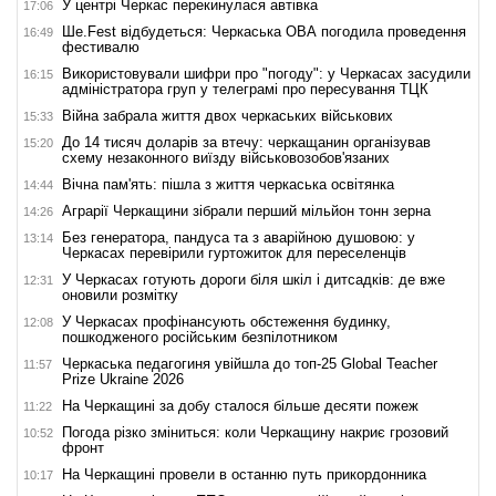
У центрі Черкас перекинулася автівка
17:06
Ше.Fest відбудеться: Черкаська ОВА погодила проведення
16:49
фестивалю
Використовували шифри про "погоду": у Черкасах засудили
16:15
адміністратора груп у телеграмі про пересування ТЦК
Війна забрала життя двох черкаських військових
15:33
До 14 тисяч доларів за втечу: черкащанин організував
15:20
схему незаконного виїзду військовозобов'язаних
Вічна пам'ять: пішла з життя черкаська освітянка
14:44
Аграрії Черкащини зібрали перший мільйон тонн зерна
14:26
Без генератора, пандуса та з аварійною душовою: у
13:14
Черкасах перевірили гуртожиток для переселенців
У Черкасах готують дороги біля шкіл і дитсадків: де вже
12:31
оновили розмітку
У Черкасах профінансують обстеження будинку,
12:08
пошкодженого російським безпілотником
Черкаська педагогиня увійшла до топ-25 Global Teacher
11:57
Prize Ukraine 2026
На Черкащині за добу сталося більше десяти пожеж
11:22
Погода різко зміниться: коли Черкащину накриє грозовий
10:52
фронт
На Черкащині провели в останню путь прикордонника
10:17